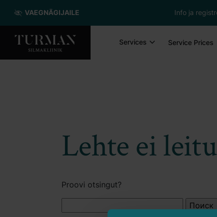
VAEGNÄGIJAILE
Info ja regis
Services
Service Prices
Lehte ei leit
Proovi otsingut?
Найти: