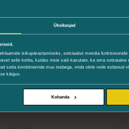
Üksikasjad
siseid.
eklaamide isikupärastamiseks, sotsiaalse meedia funktsioonide 
vet selle kohta, kuidas meie saiti kasutate, ka oma sotsiaalse 
ivad seda kombineerida muu teabega, mida olete neile esitanud 
se käigus.
Kohanda