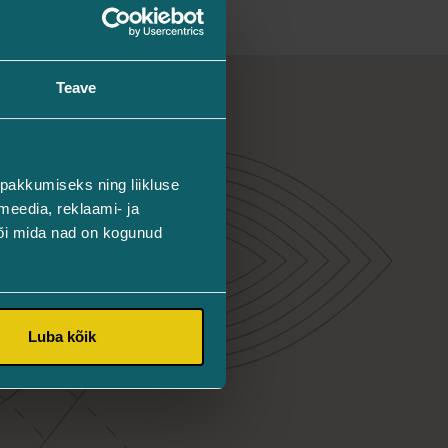
Teave
pakkumiseks ning liikluse
meedia, reklaami- ja
või mida nad on kogunud
Luba kõik