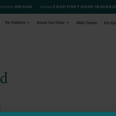
treerimine
655 6244
Avatud
E 8.00–17.00
T–N 8.00–19.00 R 8.0
For Patients
About Our Clinic
AMD Center
Dry Eye
ud