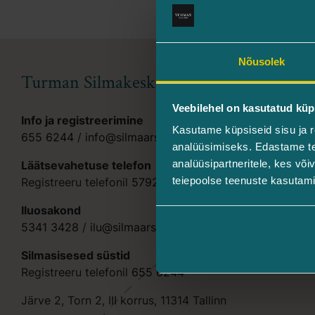
Nõusolek
Turman Silmakeskus
Veebilehel on kasutatud küp
Info ja registreerimine
Kasutame küpsiseid sisu ja r
655 6244
/
info@silmaarstid.ee
analüüsimiseks. Edastame tea
analüüsipartneritele, kes võ
Läätsevahetuse telefon
teiepoolse teenuste kasutami
Registreeru telefonil
5792 0690
Iluosakond
5341 3428
/
ilu@silmaarstid.ee
Silmasisesed süstid
Registreeru telefonil
655 6244
Järve 2, Torn 2, III korrus, 11314 Tallinn