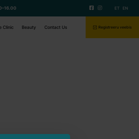
0–16.00
ET
EN
 Clinic
Beauty
Contact Us
Registreeru veebis