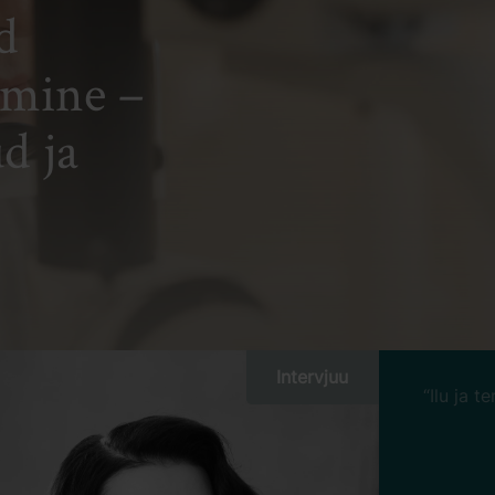
d
umine –
ud ja
Intervjuu
“Tunne meie