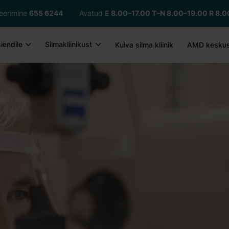
treerimine
655 6244
Avatud
E 8.00–17.00
T–N 8.00–19.00 R 8.0
iendile
Silmakliinikust
Kuiva silma kliinik
AMD kesku