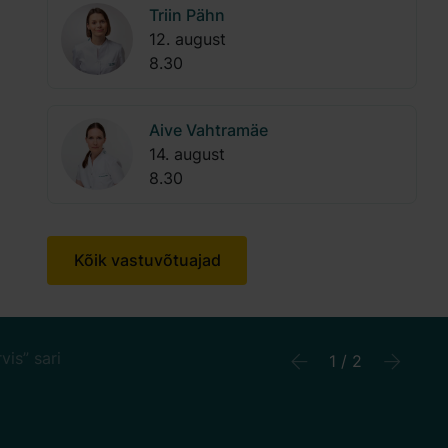
Triin Pähn
12. august
8.30
Aive Vahtramäe
14. august
8.30
Kõik vastuvõtuajad
 arste” sari
2 / 2
Previous
Next