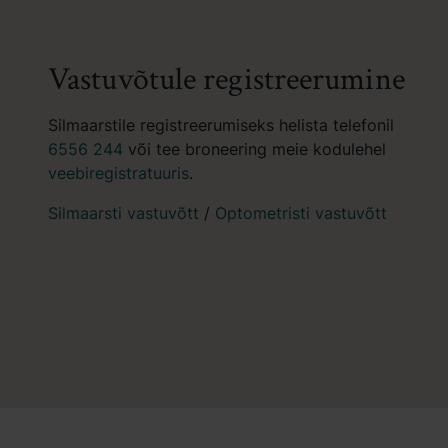
Pakume nüüd uusi Lumenis OptiLIFT
protseduure – uuenduslikku ja mittekirurgilist
lahendust, mis aitab ennetada silmalaugude
lõtvust, tugevdada silmaümbruse lihaseid,
parandada pilgutamise kvaliteeti ja silmade
niisutatust ning toetada silmaümbruse
värskemat ja nooruslikumat ilmet.
Loe lähemalt