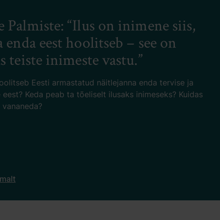
i Ivanov: „Pärast operatsiooni
 inimesed taas selgelt – värvid on
ad ja elu-kvaliteet paraneb.“
se läätsevahetuse operatsiooni?Mis meeldib Dr
ilmakirurgia töös enim? Tutvu lähemalt Dr Ivanoviga
ntervjuusarjas “Tunne meie arste”.
lt