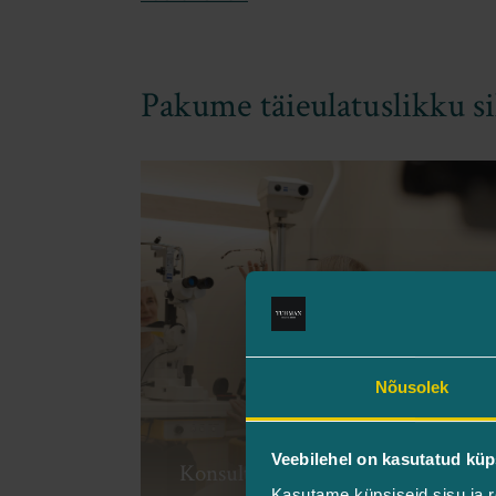
Loe lähemalt
Pakume täieulatuslikku si
Nõusolek
Veebilehel on kasutatud küp
Konsultatsioonid
Kasutame küpsiseid sisu ja r