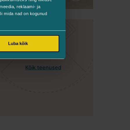
meedia, reklaami- ja
või mida nad on kogunud
Luba kõik
Kõik teenused