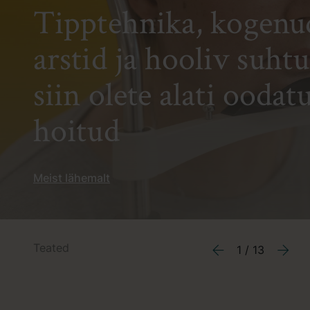
Tipptehnika, kogenu
arstid ja hooliv suht
siin olete alati oodat
hoitud
Meist lähemalt
Teated
2 / 11
Previous
Next
Uus! OptiLIFT
silmaümbruse protseduurid