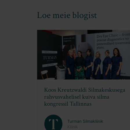
Loe meie blogist
Täiendkoolitus Lumenise OptiLift
ja OptiLight aparaatide
esteetilistest kasutusvõimalustest
Turman Silmakliinik
Kliinik