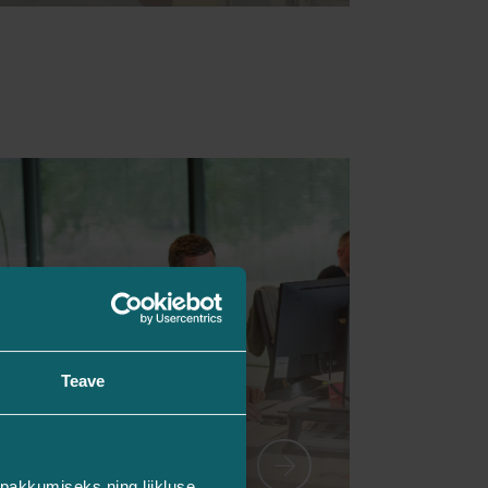
Teave
Uuringute paketid
pakkumiseks ning liikluse