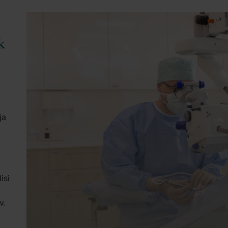
k
ja
isi
i
v.