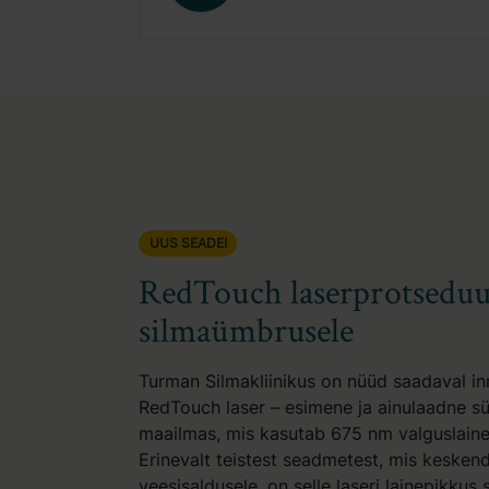
UUS SEADE!
RedTouch laserprotseduu
silmaümbrusele
Turman Silmakliinikus on nüüd saadaval in
RedTouch laser – esimene ja ainulaadne s
maailmas, mis kasutab 675 nm valguslaine
Erinevalt teistest seadmetest, mis keske