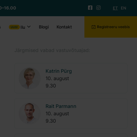
0–16.00
ET
EN
s
Blogi
Kontakt
Ilu
Registreeru veebis
Järgmised vabad vastuvõtuajad:
Katrin Pürg
10. august
9.30
Rait Parmann
10. august
9.30