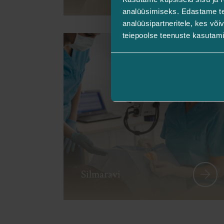
analüüsimiseks. Edastame tea
analüüsipartneritele, kes võ
teiepoolse teenuste kasutami
Silmaravi