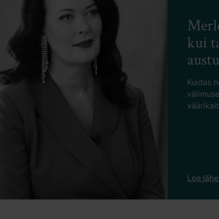
Dr Jur
näevad
kirkam
Miks tehak
Ivanovile s
meie uues i
Loe lähema