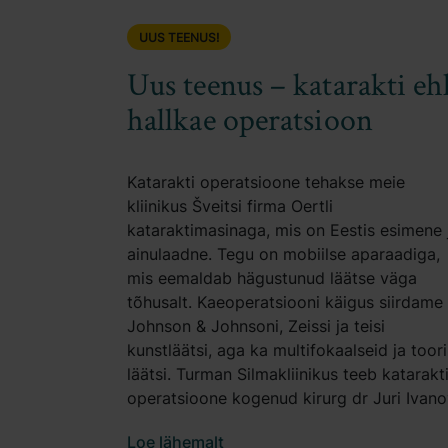
UUS TEENUS!
Uus teenus – katarakti eh
hallkae operatsioon
Katarakti operatsioone tehakse meie
kliinikus Šveitsi firma Oertli
kataraktimasinaga, mis on Eestis esimene 
ainulaadne. Tegu on mobiilse aparaadiga,
mis eemaldab hägustunud läätse väga
tõhusalt. Kaeoperatsiooni käigus siirdame
Johnson & Johnsoni, Zeissi ja teisi
kunstläätsi, aga ka multifokaalseid ja tooril
läätsi. Turman Silmakliinikus teeb katarakt
operatsioone kogenud kirurg dr Juri Ivano