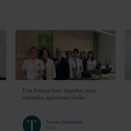
EMAS konverents 2026: Esteetilise
meditsiini uued horisondid
Turman Silmakliinik
Kliinik