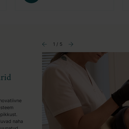
1 / 5
Previous
Next
rid
novatiivne
üsteem
pikkust.
nduvad naha