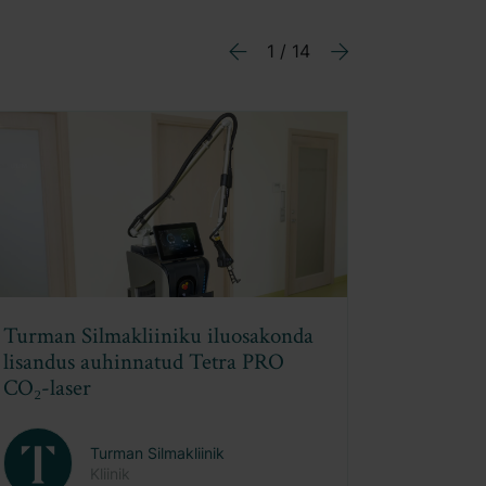
2 / 14
Previous
Next
DEKA praktiline koolitus: fookuses
Tetra Pro, Motus Pro ja RedTouch
Turman Silmakliinik
Kliinik