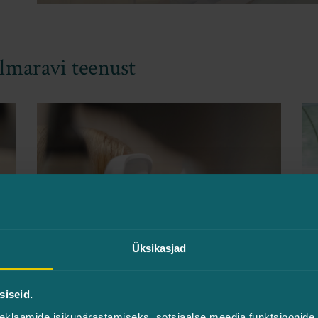
lmaravi teenust
Üksikasjad
siseid.
Uuringud
eklaamide isikupärastamiseks, sotsiaalse meedia funktsioonide 