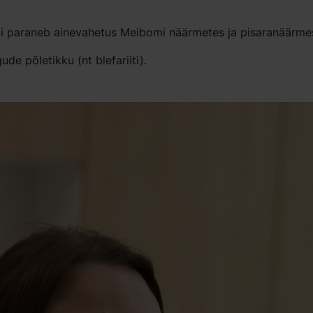
äbi paraneb ainevahetus Meibomi näärmetes ja pisaranäärme
de põletikku (nt blefariiti).