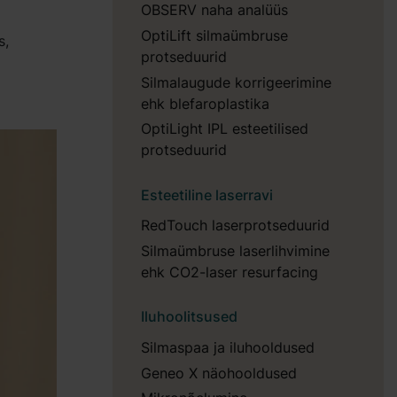
OBSERV naha analüüs
OptiLift silmaümbruse
s,
protseduurid
Silmalaugude korrigeerimine
ehk blefaroplastika
OptiLight IPL esteetilised
protseduurid
Esteetiline laserravi
RedTouch laserprotseduurid
Silmaümbruse laserlihvimine
ehk CO2-laser resurfacing
Iluhoolitsused
Silmaspaa ja iluhooldused
Geneo X näohooldused