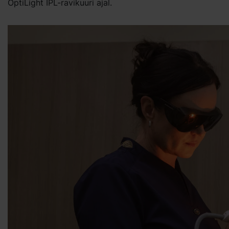
OptiLight IPL-ravikuuri ajal.