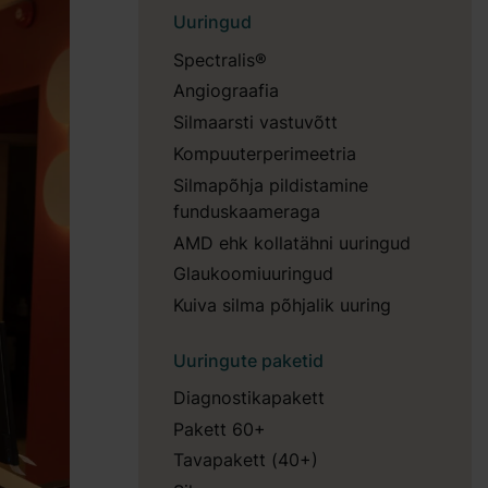
Uuringud
Spectralis®
Angiograafia
Silmaarsti vastuvõtt
Kompuuterperimeetria
Silmapõhja pildistamine
funduskaameraga
AMD ehk kollatähni uuringud
Glaukoomiuuringud
Kuiva silma põhjalik uuring
Uuringute paketid
Diagnostikapakett
Pakett 60+
Tavapakett (40+)