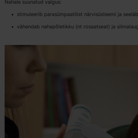
Nahale suunatud valgus:
stimuleerib parasümpaatilist närvisüsteemi ja seel
vähendab nahapõletikku (nt rosaatseat) ja silmalaugu