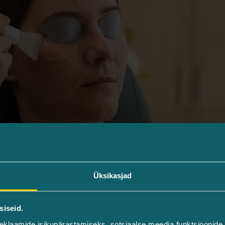
Üksikasjad
muule ravile.
siseid.
eklaamide isikupärastamiseks, sotsiaalse meedia funktsioonide 