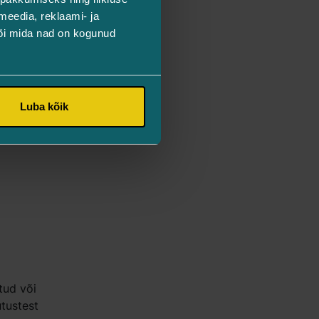
meedia, reklaami- ja
või mida nad on kogunud
Luba kõik
tud või
utustest