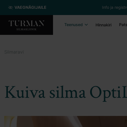
VAEGNÄGIJAILE
Info ja regis
Teenused
Pats
Hinnakiri
Silmaravi
Kuiva silma Opti