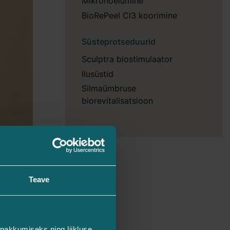
Mikronõelumine
BioRePeel Cl3 koorimine
Süsteprotseduurid
Sculptra biostimulaator
Ilusüstid
Silmaümbruse
biorevitalisatsioon
Teave
pakkumiseks ning liikluse