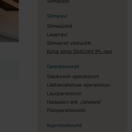
Silmapass
Silmaravi
Silmasüstid
Laserravi
Silmaarsti vastuvõtt
Kuiva silma OptiLight IPL-ravi
Operatsioonid
Glaukoomi operatsioon
Läätsevahetuse operatsioon
Lauoperatsioon
Halaasion ehk „rahetera“
Pisioperatsioonid
Iluprotseduurid