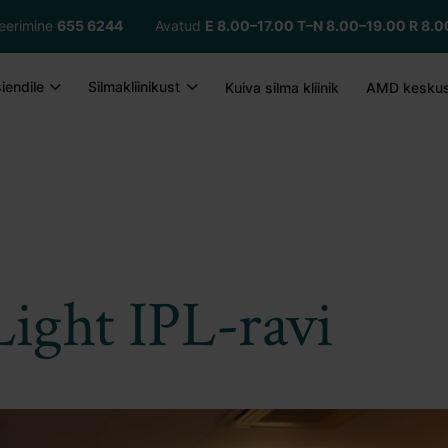
treerimine
655 6244
Avatud
E 8.00–17.00
T–N 8.00–19.00 R 8.0
iendile
Silmakliinikust
Kuiva silma kliinik
AMD kesku
Light IPL-ravi