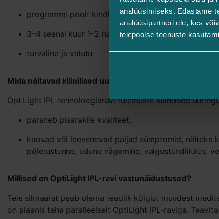
analüüsimiseks. Edastame tea
programmi poolt kindlaks määratud laengute arv ku
analüüsipartneritele, kes võ
3–4 seansi kuur 1–2 nädala tagant
teiepoolse teenuste kasutami
turvaline ja valutu
Mida näitavad kliinilised uuringud?
OptiLight IPL tehnoloogiaravi tulemuste kliinilised uuring
paraneb pisarakile kvaliteet,
kaovad või leevenevad paljud sümptomid, näiteks k
põletustunne, udune nägemine, valgustundlikkus, ves
Millised on OptiLight IPL-ravi vastunäidustused?
Teie silmaarst peab olema teadlik kõigist muudest meditsii
on plaanis teha paralleelselt OptiLight IPL-raviga. Teav