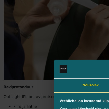
Nõusolek
Raviprotseduur
OptiLight IPL on raviprotseduur, mida teostatakse lisaks 
Veebilehel on kasutatud küp
kiire ja lihtne
Kasutame küpsiseid sisu ja r