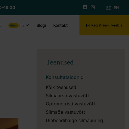
0–16.00
ET
EN
s
Blogi
Kontakt
Ilu
Registreeru veebis
Teenused
Konsultatsioonid
Kõik teenused
Silmaarsti vastuvõtt
Optometristi vastuvõtt
Silmaõe vastuvõtt
Diabeedihaige silmauuring