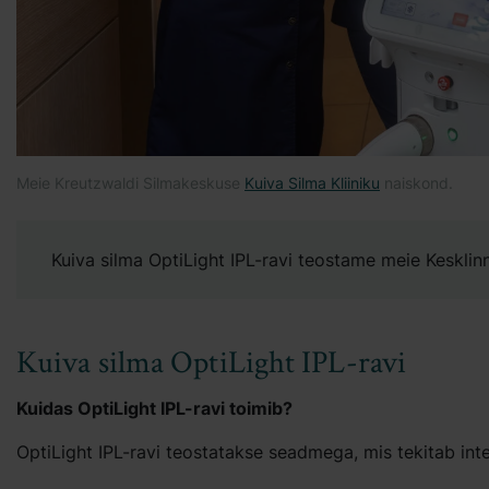
Meie Kreutzwaldi Silmakeskuse
Kuiva Silma Kliiniku
naiskond.
Kuiva silma OptiLight IPL-ravi teostame meie Keskli
Kuiva silma OptiLight IPL-ravi
Kuidas OptiLight IPL-ravi toimib?
OptiLight IPL-ravi teostatakse seadmega, mis tekitab inte