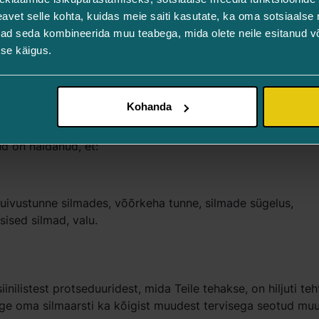
vet selle kohta, kuidas meie saiti kasutate, ka oma sotsiaalse 
mmagi silma alla põsele ja oimukohta
ivad seda kombineerida muu teabega, mida olete neile esitanud 
se käigus.
Kohanda
ud on näidanud, et:
uivustunne silmades, võõrkeha tunne, silmade sügelus,
ised silmad, valu.
nilistest protseduuridest, mida Teile tehakse, on hiljuti teh
itage oma silmaarsti ka kõigist muudest tervisega seotud mu