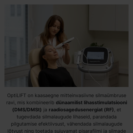
OptiLIFT on kaasaegne mitteinvasiivne silmaümbruse
ravi, mis kombineerib
dünaamilist lihasstimulatsiooni
(DMS/DMSt)
ja
raadiosagedusenergiat (RF)
, et
tugevdada silmalaugude lihaseid, parandada
pilgutamise efektiivsust, vähendada silmalaugude
lõtvust ning toetada sujuvamat pisarafilmi ja silmade