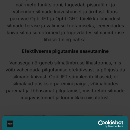
näärmete funktsiooni, tugevdab pisarafilmi ja
vähendab silmade kuivustunnet ja ärritust. Koos
pakuvad OptiLIFT ja OptiLIGHT täielikku lahendust
silmade tervise ja välimuse toetamiseks, leevendades
kuiva silma sümptomeid ja tugevdades silmaümbruse
lihaseid ning nahka.
Efektiivsema pilgutamise saavutamine
Vanusega nõrgeneb silmaümbruse lihastoonus, mis
võib vähendada pilgutamise efektiivsust ja põhjustada
silmade kuivust. OptiLIFT stimuleerib lihaseid, et
silmalaud püsiksid paremini paigal, võimaldades
paremat ja tõhusamat pilgutamist, mis toetab silmade
mugavustunnet ja loomulikku niisutatust.