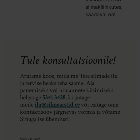
silmakliinikutes,
saadaval on!
Tule konsultatsioonile!
Arutame koos, mida me Teie silmade ilu
ja tervise heaks teha saame. Aja
panemiseks või nõuannete küsimiseks
helistage
5341 3428
, kirjutage
meile
ilu@silmaarstid.ee
või esitage oma
kontaktisoov järgnevas vormis ja võtame
Sinuga ise ühendust!
Sinu nimi*