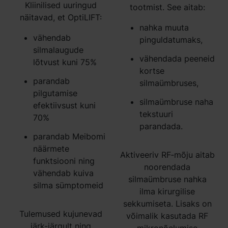
Kliinilised uuringud
tootmist. See aitab:
näitavad, et OptiLIFT:
nahka muuta
vähendab
pinguldatumaks,
silmalaugude
vähendada peeneid
lõtvust kuni 75%
kortse
parandab
silmaümbruses,
pilgutamise
silmaümbruse naha
efektiivsust kuni
tekstuuri
70%
parandada.
parandab Meibomi
näärmete
Aktiveeriv RF‑mõju aitab
funktsiooni ning
noorendada
vähendab kuiva
silmaümbruse nahka
silma sümptomeid
ilma kirurgilise
sekkumiseta. Lisaks on
Tulemused kujunevad
võimalik kasutada RF
järk-järgult ning