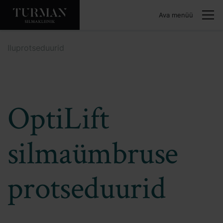
Ava menüü
Iluprotseduurid
OptiLift
silmaümbruse
protseduurid