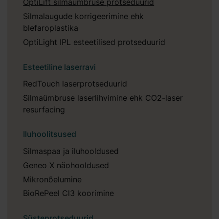
OptiLift silmaümbruse protseduurid
Silmalaugude korrigeerimine ehk
blefaroplastika
OptiLight IPL esteetilised protseduurid
Esteetiline laserravi
RedTouch laserprotseduurid
Silmaümbruse laserlihvimine ehk CO2-laser
resurfacing
Iluhoolitsused
Silmaspaa ja iluhooldused
Geneo X näohooldused
Mikronõelumine
BioRePeel Cl3 koorimine
Süsteprotseduurid