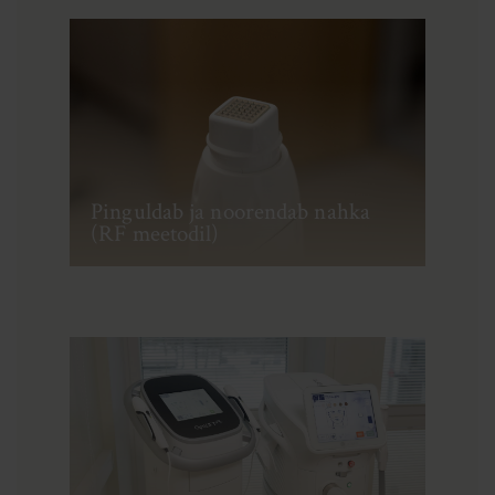
Pinguldab ja noorendab nahka
(RF meetodil)