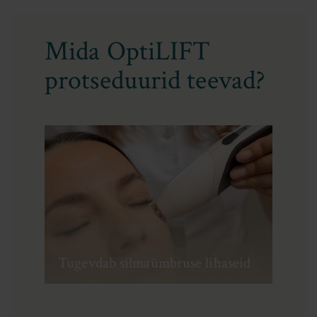
Mida OptiLIFT
protseduurid teevad?
Tugevdab silmaümbruse lihaseid