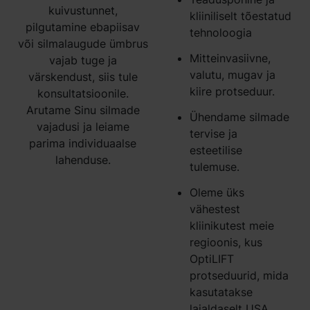
kuivustunnet,
kliiniliselt tõestatud
pilgutamine ebapiisav
tehnoloogia
või silmalaugude ümbrus
Mitteinvasiivne,
vajab tuge ja
valutu, mugav ja
värskendust, siis tule
kiire protseduur.
konsultatsioonile.
Arutame Sinu silmade
Ühendame silmade
vajadusi ja leiame
tervise ja
parima individuaalse
esteetilise
lahenduse.
tulemuse.
Oleme üks
vähestest
kliinikutest meie
regioonis, kus
OptiLIFT
protseduurid, mida
kasutatakse
laialdaselt USA