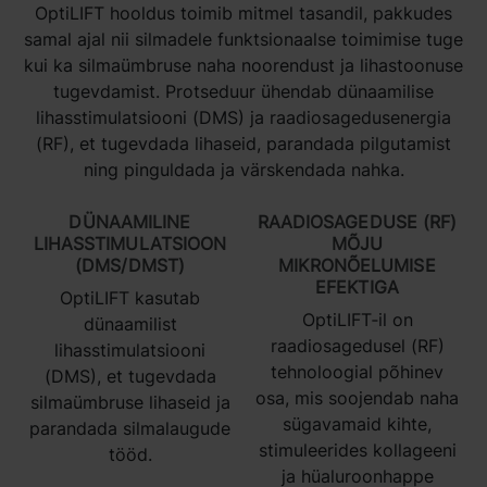
OptiLIFT hooldus toimib mitmel tasandil, pakkudes
samal ajal nii silmadele funktsionaalse toimimise tuge
kui ka silmaümbruse naha noorendust ja lihastoonuse
tugevdamist. Protseduur ühendab dünaamilise
lihasstimulatsiooni (DMS) ja raadiosagedusenergia
(RF), et tugevdada lihaseid, parandada pilgutamist
ning pinguldada ja värskendada nahka.
DÜNAAMILINE
RAADIOSAGEDUSE (RF)
LIHASSTIMULATSIOON
MÕJU
(DMS/DMST)
MIKRONÕELUMISE
EFEKTIGA
OptiLIFT kasutab
OptiLIFT‑il on
dünaamilist
raadiosagedusel (RF)
lihasstimulatsiooni
tehnoloogial põhinev
(DMS), et tugevdada
osa, mis soojendab naha
silmaümbruse lihaseid ja
sügavamaid kihte,
parandada silmalaugude
stimuleerides kollageeni
tööd.
ja hüaluroonhappe