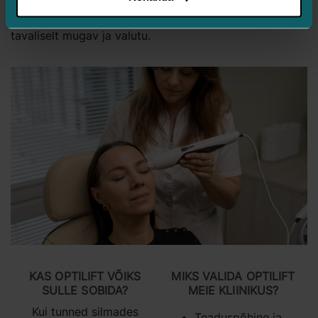
Kas protseduur on valus?
Enamik patsiente tunneb
vaid kerget surinat või lihaste aktiveerumist, mis on
tavaliselt mugav ja valutu.
KAS OPTILIFT VÕIKS
MIKS VALIDA OPTILIFT
SULLE SOBIDA?
MEIE KLIINIKUS?
Kui tunned silmades
Teaduspõhine ja