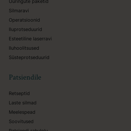
Uuringute paketid
Silmaravi
Operatsioonid
Iluprotseduurid
Esteetiline laserravi
Iluhoolitsused
Süsteprotseduurid
Patsiendile
Retseptid
Laste silmad
Meelespead
Soovitused
Patsiendi rahulolu