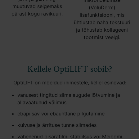
mikronõelumise
muutuvad selgemaks
(VoluDerm)
pärast kogu ravikuuri.
lisafunktsiooni, mis
ühtlustab naha tekstuuri
ja tõhustab kollageeni
tootmist veelgi.
Kellele OptiLIFT sobib?
OptiLIFT on mõeldud inimestele, kellel esinevad:
vanusest tingitud silmalaugude lõtvumine ja
allavaatunud välimus
ebapiisav või ebaühtlane pilgutamine
kuivuse ja ärrituse tunne silmades
vähenenud pisarafilmi stabiilsus või Meibomi