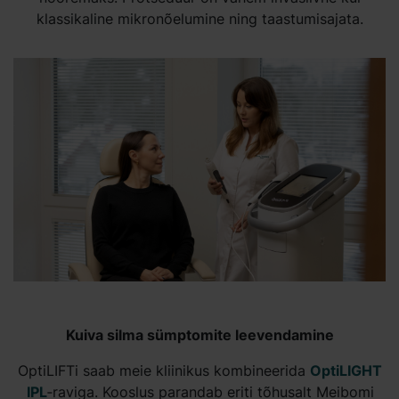
klassikaline mikronõelumine ning taastumisajata.
Kuiva silma sümptomite leevendamine
OptiLIFTi saab meie kliinikus kombineerida
OptiLIGHT
IPL
‑raviga. Kooslus parandab eriti tõhusalt Meibomi