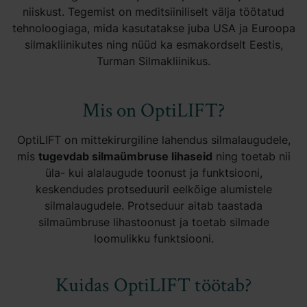
niiskust. Tegemist on meditsiiniliselt välja töötatud
tehnoloogiaga, mida kasutatakse juba USA ja Euroopa
silmakliinikutes ning nüüd ka esmakordselt Eestis,
Turman Silmakliinikus.
Mis on OptiLIFT?
OptiLIFT on mittekirurgiline lahendus silmalaugudele,
mis
tugevdab silmaümbruse lihaseid
ning toetab nii
üla- kui alalaugude toonust ja funktsiooni,
keskendudes protseduuril eelkõige alumistele
silmalaugudele. Protseduur aitab taastada
silmaümbruse lihastoonust ja toetab silmade
loomulikku funktsiooni.
Kuidas OptiLIFT töötab?