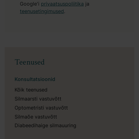
Google'i
privaatsuspoliitika
ja
teenusetingimused
.
Teenused
Konsultatsioonid
Kõik teenused
Silmaarsti vastuvõtt
Optometristi vastuvõtt
Silmaõe vastuvõtt
Diabeedihaige silmauuring