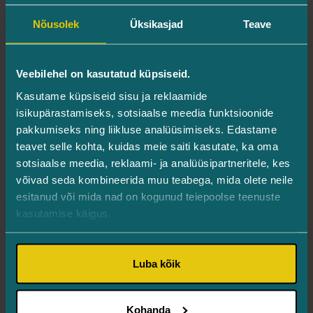
Nõusolek
Üksikasjad
Teave
Veebilehel on kasutatud küpsiseid.
Kasutame küpsiseid sisu ja reklaamide
isikupärastamiseks, sotsiaalse meedia funktsioonide
pakkumiseks ning liikluse analüüsimiseks. Edastame
teavet selle kohta, kuidas meie saiti kasutate, ka oma
Protseduurist
sotsiaalse meedia, reklaami- ja analüüsipartneritele, kes
võivad seda kombineerida muu teabega, mida olete neile
esitanud või mida nad on kogunud teiepoolse teenuste
Kestus:
ca 14–20 minutit ühe seansi kohta.
kasutamise käigus.
Tavapärane ravikuur:
4 seanssi, tavaliselt 1 kord
nädalas.
Luba kõik
Taastumisaeg:
puudub — igapäevased tegevused
võivad jätkuda kohe pärast protseduuri.
Kohanda