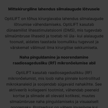
Mittekirurgiline lahendus silmalaugude lõtvusele
OptiLIFT on tõhus kirurgiavaba lahendus silmalaugude
lõtvumise vähendamiseks. OptiLIFT kasutab
dünaamilist lihasstimulatsiooni (DMS), mis tugevdab
silmaümbruse lihaseid ja toetab nii üla- kui alalaugude
toonust, aidates taastada loomulikku tugevust ja
värskemat välimust ilma kirurgilise sekkumiseta.
Naha pinguldamine ja noorendamine
raadiosagedusliku (RF) mikronõelumise abil
OptiLIFT kasutab raadiosageduslikku (RF)
mikronõelumist, mis loob naha pinnale kontrollitud
mikrokanaleid ja soojendab sügavaid nahakihte. See
aktiveerib kollageeni tootmist, vähendab peeneid
kortse ja silmade all olevaid kotikesi, muutes
silmaümbruse naha pinguldamiseks ja visuaalselt
nooremaks. Protseduur on vähem invasiivne kui