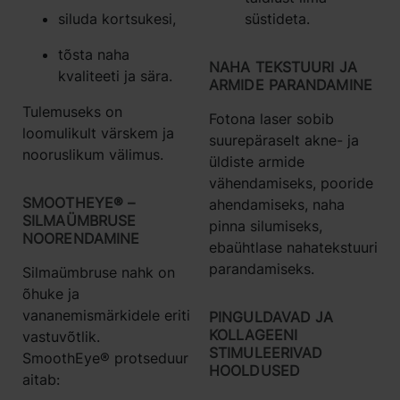
siluda kortsukesi,
süstideta.
tõsta naha
NAHA TEKSTUURI JA
kvaliteeti ja sära.
ARMIDE PARANDAMINE
Tulemuseks on
Fotona laser sobib
loomulikult värskem ja
suurepäraselt akne- ja
nooruslikum välimus.
üldiste armide
vähendamiseks, pooride
SMOOTHEYE® –
ahendamiseks, naha
SILMAÜMBRUSE
pinna silumiseks,
NOORENDAMINE
ebaühtlase nahatekstuuri
parandamiseks.
Silmaümbruse nahk on
õhuke ja
vananemismärkidele eriti
PINGULDAVAD JA
KOLLAGEENI
vastuvõtlik.
STIMULEERIVAD
SmoothEye® protseduur
HOOLDUSED
aitab: