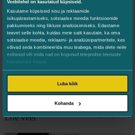
Veebilehel on kasutatud küpsiseid.
Kui soovid teada, milline hooldus võiks just Sinu nahale
Kasutame küpsiseid sisu ja reklaamide
ja eesmärkidele kõige paremini sobida, oled oodatud
isikupärastamiseks, sotsiaalse meedia funktsioonide
konsultatsioonile meie esteetika spetsialistide juurde.
pakkumiseks ning liikluse analüüsimiseks. Edastame
teavet selle kohta, kuidas meie saiti kasutate, ka oma
sotsiaalse meedia, reklaami- ja analüüsipartneritele, kes
Broneeri aeg
võivad seda kombineerida muu teabega, mida olete neile
esitanud või mida nad on kogunud teiepoolse teenuste
Turman Silmakliinik asub Tallinnas – Järve 2,
kasutamise käigus.
torn 2, III korrus. Konsultatsioonile
registreerumiseks või nõuannete küsimiseks
helistage telefonil
5341 3428
, meili teel
Luba kõik
ilu@silmaarstid.ee
või
täitke kontaktivorm
.
Kohanda
Loe veel
2 / 4
Previous
Ne