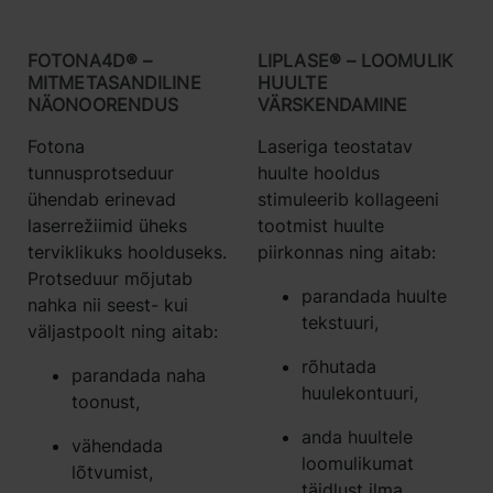
FOTONA4D® –
LIPLASE® – LOOMULIK
MITMETASANDILINE
HUULTE
NÄONOORENDUS
VÄRSKENDAMINE
Fotona
Laseriga teostatav
tunnusprotseduur
huulte hooldus
ühendab erinevad
stimuleerib kollageeni
laserrežiimid üheks
tootmist huulte
terviklikuks hoolduseks.
piirkonnas ning aitab:
Protseduur mõjutab
parandada huulte
nahka nii seest- kui
tekstuuri,
väljastpoolt ning aitab:
rõhutada
parandada naha
huulekontuuri,
toonust,
anda huultele
vähendada
loomulikumat
lõtvumist,
täidlust ilma