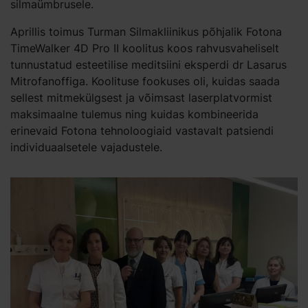
silmaümbrusele.
Aprillis toimus Turman Silmakliinikus põhjalik Fotona
TimeWalker 4D Pro II koolitus koos rahvusvaheliselt
tunnustatud esteetilise meditsiini eksperdi dr Lasarus
Mitrofanoffiga. Koolituse fookuses oli, kuidas saada
sellest mitmekülgsest ja võimsast laserplatvormist
maksimaalne tulemus ning kuidas kombineerida
erinevaid Fotona tehnoloogiaid vastavalt patsiendi
individuaalsetele vajadustele.