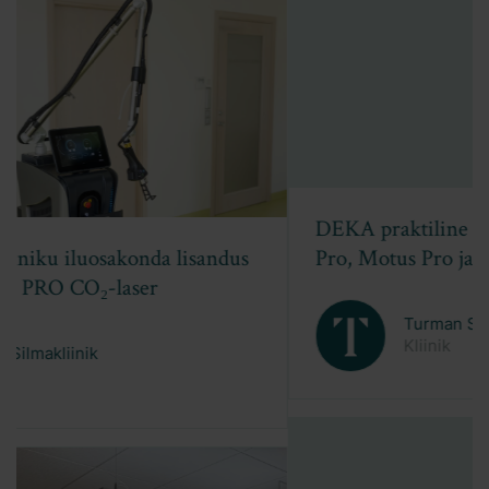
DEKA praktiline koolitus: fookuses Tetra
Pro, Motus Pro ja RedTouch
Turman Silmakliinik
Kliinik