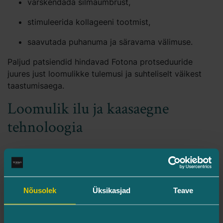
värskendada silmaümbrust,
stimuleerida kollageeni tootmist,
saavutada puhanuma ja säravama välimuse.
Paljud patsiendid hindavad Fotona protseduuride
juures just loomulikke tulemusi ja suhteliselt väikest
taastumisaega.
Loomulik ilu ja kaasaegne
tehnoloogia
Turman Silmakliinikus usume, et esteetilised
protseduurid peaksid toetama inimese loomulikku ilu ja
enesekindlust. Fotona TimeWalker 4D Pro II võimaldab
Nõusolek
Üksikasjad
Teave
meil pakkuda veelgi personaalsemaid lahendusi naha
noorendamiseks, silmaümbruse värskendamiseks ja
naha kvaliteedi parandamiseks.