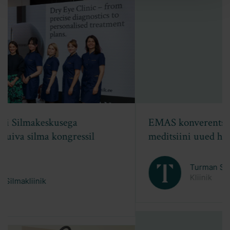
EMAS konverents 2026: Esteetilise
meditsiini uued horisondid
Turman Silmakliinik
Kliinik