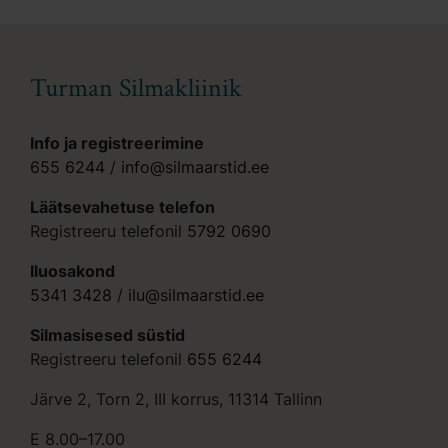
Turman Silmakliinik
Info ja registreerimine
655 6244
/
info@silmaarstid.ee
Läätsevahetuse telefon
Registreeru telefonil
5792 0690
Iluosakond
5341 3428
/
ilu@silmaarstid.ee
Silmasisesed süstid
Registreeru telefonil
655 6244
Järve 2, Torn 2, III korrus, 11314 Tallinn
E 8.00–17.00