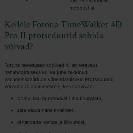
teisi veresoonelisi
moodustisi.
Kellele Fotona TimeWalker 4D
Pro II protseduurid sobida
võivad?
Fotona hooldused sobivad nii ennetavaks
nahahoolduseks kui ka juba tekkinud
vananemismärkide vähendamiseks. Protseduurid
võivad sobida inimestele, kes soovivad:
loomulikku noorendust ilma kirurgiata,
parandada naha kvaliteeti,
vähendada kortse ja lõtvumist,