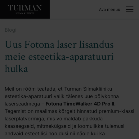
Ava menüü
Blogi
Uus Fotona laser lisandus
meie esteetika-aparatuuri
hulka
Meil on rõõm teatada, et Turman Silmakliiniku
esteetika-aparatuuri valik täienes uue põlvkonna
laserseadmega –
Fotona TimeWalker 4D Pro II
.
Tegemist on maailmas kõrgelt hinnatud premium-klassi
laserplatvormiga, mis võimaldab pakkuda
kaasaegseid, mitmekülgseid ja loomulikke tulemusi
andvaid esteetilisi hooldusi nii näole kui ka