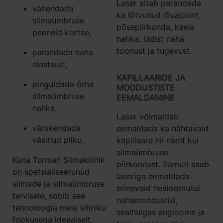
Laser aitab parandada
vähendada
ka lõtvunud lõuajoont,
silmaümbruse
põsepiirkonda, kaela
peeneid kortse,
nahka, üldist naha
toonust ja tugevust.
parandada naha
elastsust,
KAPILLAARIDE JA
pinguldada õrna
MOODUSTISTE
silmaümbruse
EEMALDAMINE
nahka,
Laser võimaldab
värskendada
eemaldada ka nähtavaid
väsinud pilku.
kapillaare nii näolt kui
silmaümbruse
Kuna Turman Silmakliinik
piirkonnast. Samuti saab
on spetsialiseerunud
laseriga eemaldada
silmade ja silmaümbruse
erinevaid healoomulisi
tervisele, sobib see
nahamoodustisi,
tehnoloogia meie kliiniku
sealhulgas angioome ja
fookusega ideaalselt.