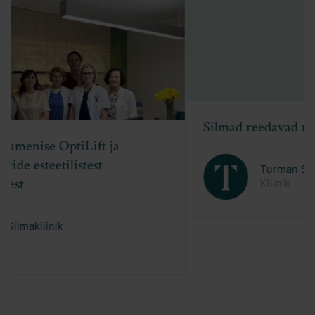
Silmad reedavad meie harjumusi
Turman Silmakliinik
Kliinik