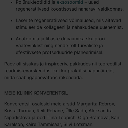
Polünukleotiidid ja
eksosoomid
– uued
regeneratiivsed koostisosad naharavi valdkonnas.
Laserite regeneratiivsed võimalused, mis aitavad
stimuleerida kollageeni ja nahakudede uuenemist.
Anatoomia ja lihaste dünaamika skulptori
vaatevinklist ning nende roll turvaliste ja
efektiivsete protseduuride planeerimisel.
Päev oli sisukas ja inspireeriv, pakkudes nii teoreetilist
teadmistevärskendust kui ka praktilisi näpunäiteid,
mida saab igapäevatöös rakendada.
MEIE KLIINIK KONVERENTSIL
Konverentsil osalesid meie arstid Margarita Rebrov,
Krista Turman, Reili Rebane, Ülle Sadu, Aleksandra
Nipadistova ja õed Tiina Teppich, Olga Šramova, Kairi
Karelson, Kaire Tammisaar, Silvi Lotsman.