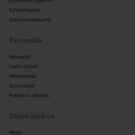
Esteetiline laserravi
Iluhoolitsused
Süsteprotseduurid
Patsiendile
Retseptid
Laste silmad
Meelespead
Soovitused
Patsiendi rahulolu
Silmakliinikust
Meist