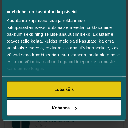
Turman Silmakliinik
Kliinik
Veebilehel on kasutatud küpsiseid.
Kasutame küpsiseid sisu ja reklaamide
isikupärastamiseks, sotsiaalse meedia funktsioonide
pakkumiseks ning liikluse analüüsimiseks. Edastame
teavet selle kohta, kuidas meie saiti kasutate, ka oma
sotsiaalse meedia, reklaami- ja analüüsipartneritele, kes
võivad seda kombineerida muu teabega, mida olete neile
esitanud või mida nad on kogunud teiepoolse teenuste
kasutamise käigus.
Luba kõik
DEKA praktiline koolitus: fookuses Tetra
Pro, Motus Pro ja RedTouch
Kohanda
Turman Silmakliinik
Kliinik