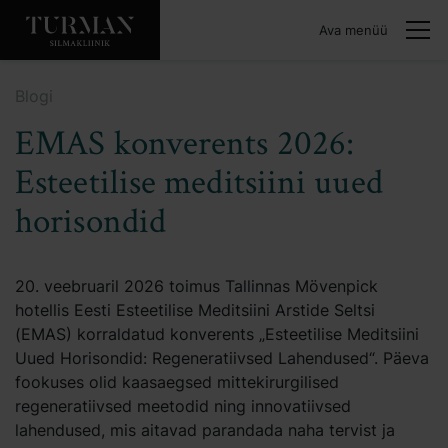
Ava menüü
Blogi
EMAS konverents 2026:
Esteetilise meditsiini uued
horisondid
20. veebruaril 2026 toimus Tallinnas Mövenpick
hotellis Eesti Esteetilise Meditsiini Arstide Seltsi
(EMAS) korraldatud konverents „Esteetilise Meditsiini
Uued Horisondid: Regeneratiivsed Lahendused“. Päeva
fookuses olid kaasaegsed mittekirurgilised
regeneratiivsed meetodid ning innovatiivsed
lahendused, mis aitavad parandada naha tervist ja