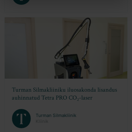
Silmad reedavad meie harjumusi
Turman Silmakliinik
Kliinik