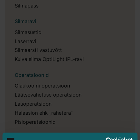
Silmapass
Silmaravi
Silmasüstid
Laserravi
Silmaarsti vastuvõtt
Kuiva silma OptiLight IPL-ravi
Operatsioonid
Glaukoomi operatsioon
Läätsevahetuse operatsioon
Lauoperatsioon
Halaasion ehk „rahetera“
Pisioperatsioonid
Iluprotseduurid