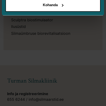
Kohanda
Süsteprotseduurid
Sculptra biostimulaator
Ilusüstid
Silmaümbruse biorevitalisatsioon
Turman Silmakliinik
Info ja registreerimine
655 6244
/
info@silmaarstid.ee