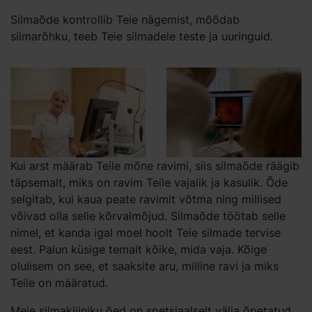
Silmaõde kontrollib Teie nägemist, mõõdab
silmarõhku, teeb Teie silmadele teste ja uuringuid.
Kui arst määrab Teile mõne ravimi, siis silmaõde räägib
täpsemalt, miks on ravim Teile vajalik ja kasulik. Õde
selgitab, kui kaua peate ravimit võtma ning millised
võivad olla selle kõrvalmõjud. Silmaõde töötab selle
nimel, et kanda igal moel hoolt Teie silmade tervise
eest. Palun küsige temalt kõike, mida vaja. Kõige
olulisem on see, et saaksite aru, milline ravi ja miks
Teile on määratud.
Meie silmakliiniku õed on spetsiaalselt välja õpetatud