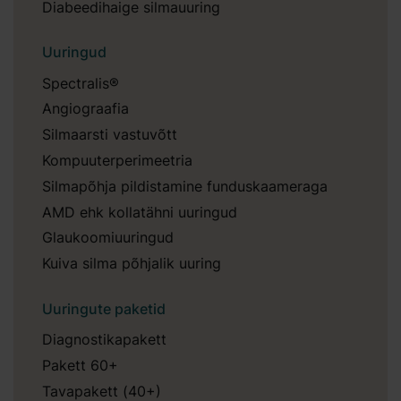
Diabeedihaige silmauuring
Uuringud
Spectralis®
Angiograafia
Silmaarsti vastuvõtt
Kompuuterperimeetria
Silmapõhja pildistamine funduskaameraga
AMD ehk kollatähni uuringud
Glaukoomiuuringud
Kuiva silma põhjalik uuring
Uuringute paketid
Diagnostikapakett
Pakett 60+
Tavapakett (40+)