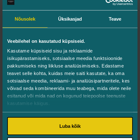
OBSERV naha analüüs
OptiLift silmaümbruse protseduurid
Nõusolek
Üksikasjad
Teave
Silmalaugude korrigeerimine ehk
blefaroplastika
Veebilehel on kasutatud küpsiseid.
OptiLight IPL esteetilised protseduurid
Kasutame küpsiseid sisu ja reklaamide
isikupärastamiseks, sotsiaalse meedia funktsioonide
Esteetiline laserravi
pakkumiseks ning liikluse analüüsimiseks. Edastame
RedTouch laserprotseduurid
teavet selle kohta, kuidas meie saiti kasutate, ka oma
Silmaümbruse laserlihvimine ehk CO2-laser
sotsiaalse meedia, reklaami- ja analüüsipartneritele, kes
resurfacing
võivad seda kombineerida muu teabega, mida olete neile
esitanud või mida nad on kogunud teiepoolse teenuste
Iluhoolitsused
kasutamise käigus.
Silmaspaa ja iluhooldused
Geneo X näohooldused
Luba kõik
Mikronõelumine
BioRePeel Cl3 koorimine