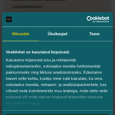
Lauoperatsioon
Halaasion ehk „rahetera“
Pisioperatsioonid
Nõusolek
Üksikasjad
Teave
Iluprotseduurid
OBSERV naha analüüs
OptiLift silmaümbruse protseduurid
Veebilehel on kasutatud küpsiseid.
Silmalaugude korrigeerimine ehk
Kasutame küpsiseid sisu ja reklaamide
blefaroplastika
isikupärastamiseks, sotsiaalse meedia funktsioonide
OptiLight IPL esteetilised protseduurid
pakkumiseks ning liikluse analüüsimiseks. Edastame
teavet selle kohta, kuidas meie saiti kasutate, ka oma
Esteetiline laserravi
sotsiaalse meedia, reklaami- ja analüüsipartneritele, kes
võivad seda kombineerida muu teabega, mida olete neile
RedTouch laserprotseduurid
esitanud või mida nad on kogunud teiepoolse teenuste
Silmaümbruse laserlihvimine ehk CO2-laser
kasutamise käigus.
resurfacing