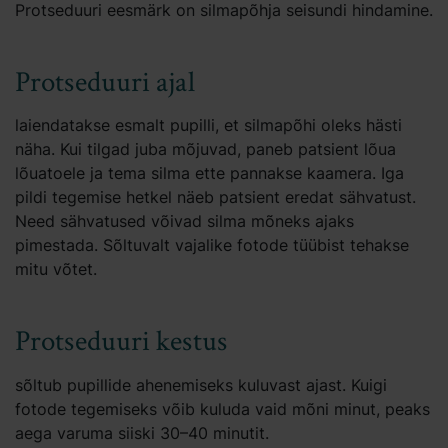
Protseduuri eesmärk on silmapõhja seisundi hindamine.
Protseduuri ajal
laiendatakse esmalt pupilli, et silmapõhi oleks hästi
näha. Kui tilgad juba mõjuvad, paneb patsient lõua
lõuatoele ja tema silma ette pannakse kaamera. Iga
pildi tegemise hetkel näeb patsient eredat sähvatust.
Need sähvatused võivad silma mõneks ajaks
pimestada. Sõltuvalt vajalike fotode tüübist tehakse
mitu võtet.
Protseduuri kestus
sõltub pupillide ahenemiseks kuluvast ajast. Kuigi
fotode tegemiseks võib kuluda vaid mõni minut, peaks
aega varuma siiski 30–40 minutit.