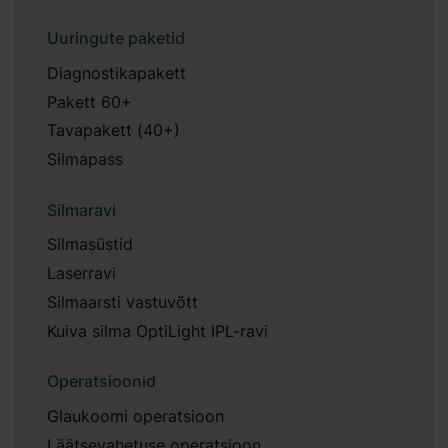
Uuringute paketid
Diagnostikapakett
Pakett 60+
Tavapakett (40+)
Silmapass
Silmaravi
Silmasüstid
Laserravi
Silmaarsti vastuvõtt
Kuiva silma OptiLight IPL-ravi
Operatsioonid
Glaukoomi operatsioon
Läätsevahetuse operatsioon