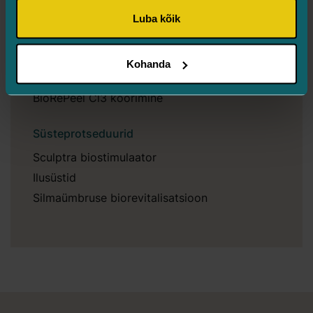
Iluhoolitsused
Luba kõik
Silmaspaa ja iluhooldused
Geneo X näohooldused
Kohanda
Mikronõelumine
BioRePeel Cl3 koorimine
Süsteprotseduurid
Sculptra biostimulaator
Ilusüstid
Silmaümbruse biorevitalisatsioon