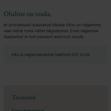
Oluline on teada,
et protseduuril kasutatud tilkade tõttu on nägemine
veel mõne tunni vältel hägustunud. Enne nägemise
taastumist ei tohi patsient autorooli istuda
Info ja registreerumine telefonil
655 6244
Teenused
Konsultatsioonid