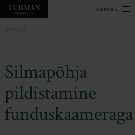
Ava menüü
Uuringud
Silmapõhja
pildistamine
funduskaameraga