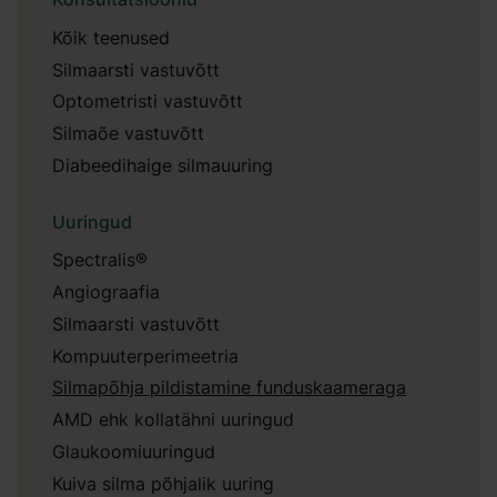
Kõik teenused
Silmaarsti vastuvõtt
Optometristi vastuvõtt
Silmaõe vastuvõtt
Diabeedihaige silmauuring
Uuringud
Spectralis®
Angiograafia
Silmaarsti vastuvõtt
Kompuuterperimeetria
Silmapõhja pildistamine funduskaameraga
AMD ehk kollatähni uuringud
Glaukoomiuuringud
Kuiva silma põhjalik uuring