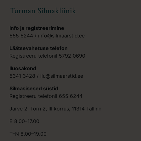
Turman Silmakliinik
Info ja registreerimine
655 6244
/
info@silmaarstid.ee
Läätsevahetuse telefon
Registreeru telefonil
5792 0690
Iluosakond
5341 3428
/
ilu@silmaarstid.ee
Silmasisesed süstid
Registreeru telefonil
655 6244
Järve 2, Torn 2, III korrus, 11314 Tallinn
E 8.00–17.00
T–N 8.00–19.00