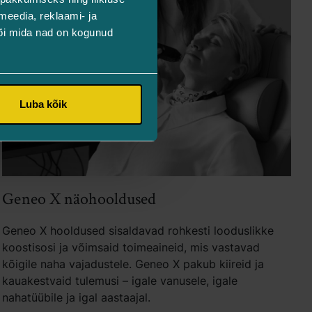
meedia, reklaami- ja
või mida nad on kogunud
Luba kõik
Geneo X näohooldused
Geneo X hooldused sisaldavad rohkesti looduslikke
koostisosi ja võimsaid toimeaineid, mis vastavad
kõigile naha vajadustele. Geneo X pakub kiireid ja
kauakestvaid tulemusi – igale vanusele, igale
nahatüübile ja igal aastaajal.