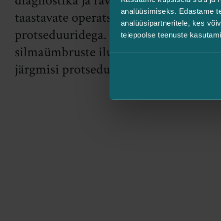
diagnostika ja raviga ning erinevate
analüüsimiseks. Edastame tea
taastavate operatsioonide ning
analüüsipartneritele, kes võ
protseduuridega. Pakume
teiepoolse teenuste kasutami
silmaümbruste iluteenustest
järgmisi protseduure: