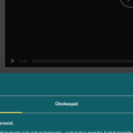
00:00
Üksikasjad
siseid.
eklaamide isikupärastamiseks, sotsiaalse meedia funktsioonide 