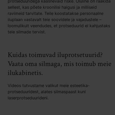
protseduuridega kaasnevaid riske. Oluline on rääkida
sellest, kas põete kroonilisi haigusi ja milliseid
ravimeid tarvitate. Teile koostatakse personaalne
iluplaan vastavalt teie soovidele ja vajadustele –
loomulikult veendudes, et protseduurid ei kahjustaks
teie silmade tervist.
Kuidas toimuvad iluprotsetuurid?
Vaata oma silmaga, mis toimub meie
ilukabinetis.
Videos tutvustame valikut meie esteetika-
protseduuridest, alates silmaspaast kuni
laserprotseduurideni.