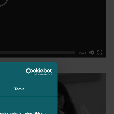
02:13
Teave
pakkumiseks ning liikluse