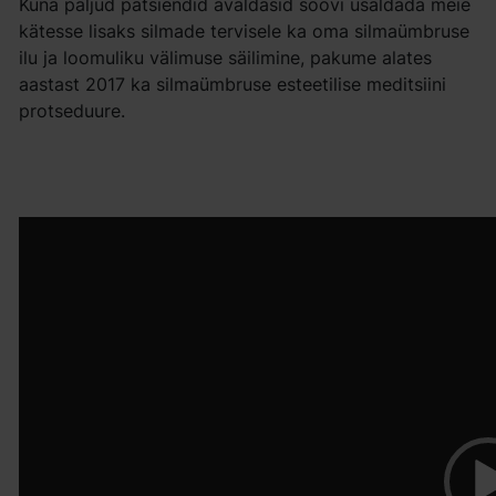
Kuna paljud patsiendid avaldasid soovi usaldada meie
kätesse lisaks silmade tervisele ka oma silmaümbruse
ilu ja loomuliku välimuse säilimine, pakume alates
aastast 2017 ka silmaümbruse esteetilise meditsiini
protseduure.
Video
Player