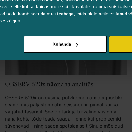
vet selle kohta, kuidas meie saiti kasutate, ka oma sotsiaalse 
ivad seda kombineerida muu teabega, mida olete neile esitanud 
se käigus.
Kohanda
OBSERV 520x näonaha analüüs
OBSERV 520x on uusima põlvkonna nahadiagnostika
seade, mis paljastab naha seisundi nii pinnal kui ka
varjatud tasandil. See on tark ja turvaline viis oma
naha kohta tõde teada saada – enne kui probleemid
süvenevad – ning saada spetsiaalselt Sinule mõeldud