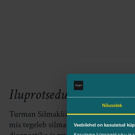
Iluprotseduurid
Nõusolek
Turman Silmakliinik on erakliinik,
mis tegeleb silmahaiguste
Veebilehel on kasutatud küp
Kasutame küpsiseid sisu ja r