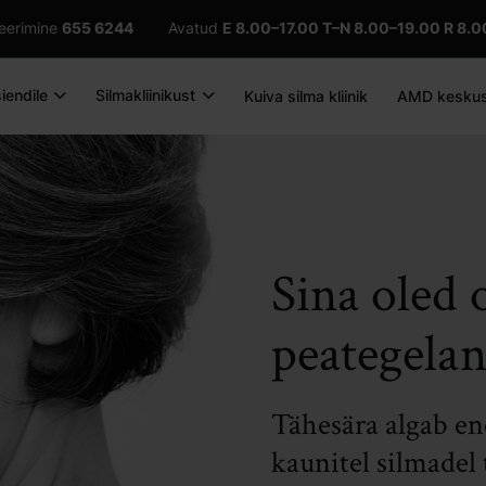
treerimine
655 6244
Avatud
E 8.00–17.00
T–N 8.00–19.00 R 8.0
iendile
Silmakliinikust
Kuiva silma kliinik
AMD kesku
Sina oled
peategelan
Tähesära algab en
kaunitel silmadel 