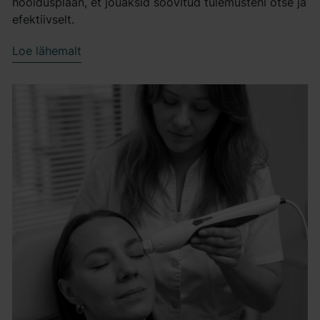
hooldusplaan, et jõuaksid soovitud tulemusteni otse ja
efektiivselt.
Loe lähemalt