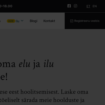
0–16.00
ET
EN
s
Blogi
Kontakt
Ilu
Registreeru veebis
 oma
elu
ja
ilu
e!
ese eest hoolitsemisest. Laske oma
tõeliselt särada meie hoolduste ja