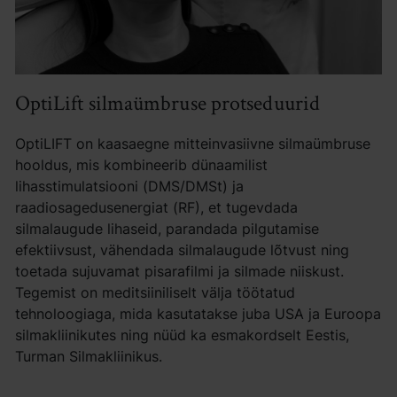
OptiLift silmaümbruse protseduurid
OptiLIFT on kaasaegne mitteinvasiivne silmaümbruse
hooldus, mis kombineerib dünaamilist
lihasstimulatsiooni (DMS/DMSt) ja
raadiosagedusenergiat (RF), et tugevdada
silmalaugude lihaseid, parandada pilgutamise
efektiivsust, vähendada silmalaugude lõtvust ning
toetada sujuvamat pisarafilmi ja silmade niiskust.
Tegemist on meditsiiniliselt välja töötatud
tehnoloogiaga, mida kasutatakse juba USA ja Euroopa
silmakliinikutes ning nüüd ka esmakordselt Eestis,
Turman Silmakliinikus.