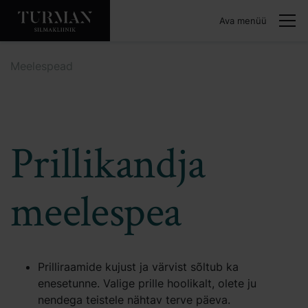
Ava menüü
Meelespead
Prillikandja
meelespea
Prilliraamide kujust ja värvist sõltub ka
enesetunne. Valige prille hoolikalt, olete ju
nendega teistele nähtav terve päeva.