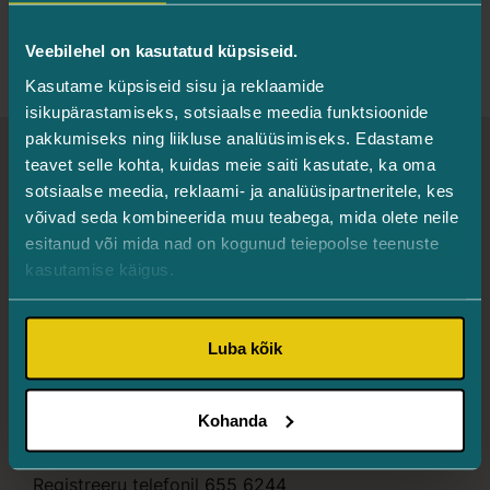
Veebilehel on kasutatud küpsiseid.
Kasutame küpsiseid sisu ja reklaamide
isikupärastamiseks, sotsiaalse meedia funktsioonide
pakkumiseks ning liikluse analüüsimiseks. Edastame
teavet selle kohta, kuidas meie saiti kasutate, ka oma
Turman Silmakliinik
sotsiaalse meedia, reklaami- ja analüüsipartneritele, kes
võivad seda kombineerida muu teabega, mida olete neile
esitanud või mida nad on kogunud teiepoolse teenuste
Info ja registreerimine
kasutamise käigus.
655 6244
/
info@silmaarstid.ee
Läätsevahetuse telefon
Registreeru telefonil
5792 0690
Luba kõik
Iluosakond
5341 3428
/
ilu@silmaarstid.ee
Kohanda
Silmasisesed süstid
Registreeru telefonil
655 6244