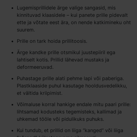
Lugemisprillidele ärge valige sangasid, mis
kinnituvad klaasidele – kui panete prille pidevalt
ette ja võtate eest ära, on nende katkimineku oht
suurem.
Prille on tark hoida prillitoosis.
Ärge kandke prille otsmikul juustepiiril ega
lahtiselt kotis. Prillid lähevad mustaks ja
deformeeruvad.
Puhastage prille alati pehme lapi või paberiga.
Plastklaaside puhul kasutage hooldusvedelikku,
et vältida kriipimist.
Võimaluse korral hankige endale mitu paari prille:
lihtsamad kodusteks tegemisteks, kallimad ja
uhkemad tööle või pidulikuks puhuks.
Kui tundub, et prillid on liiga “kanged” või liiga