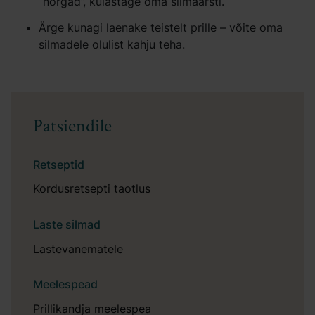
“nõrgad”, külastage oma silmaarsti.
Ärge kunagi laenake teistelt prille – võite oma
silmadele olulist kahju teha.
Patsiendile
Retseptid
Kordusretsepti taotlus
Laste silmad
Lastevanematele
Meelespead
Prillikandja meelespea