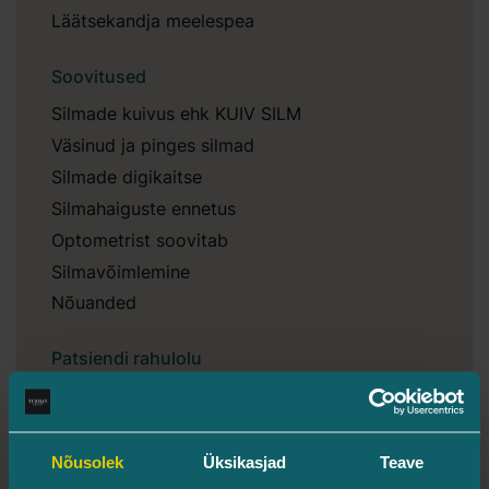
Läätsekandja meelespea
Soovitused
Silmade kuivus ehk KUIV SILM
Väsinud ja pinges silmad
Silmade digikaitse
Silmahaiguste ennetus
Optometrist soovitab
Silmavõimlemine
Nõuanded
Patsiendi rahulolu
Plaanilise ravijärjekorra pidamise reeglid
Patsientide rahulolu uuring 2025
Tagasiside
Nõusolek
Üksikasjad
Teave