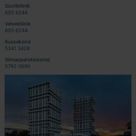
Süstikliinik
655 6244
Valvekliinik
655 6244
Iluosakond
5341 3428
Silmaoperatsioonid
5792 0690