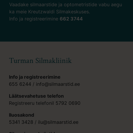
Vaadake silmaarstide ja optometristide vabu aegu
ka meie Kreutzwaldi Silmakeskuses.
Info ja registreerimine
662 3744
Turman Silmakliinik
Info ja registreerimine
655 6244
/
info@silmaarstid.ee
Läätsevahetuse telefon
Registreeru telefonil
5792 0690
Iluosakond
5341 3428
/
ilu@silmaarstid.ee