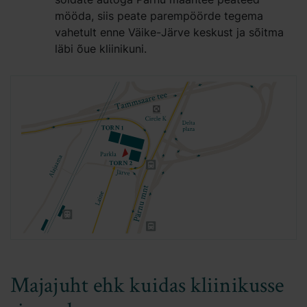
mööda, siis peate parempöörde tegema
vahetult enne Väike-Järve keskust ja sõitma
läbi õue kliinikuni.
Majajuht ehk kuidas kliinikusse