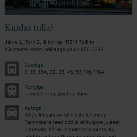
Kuidas tulla?
Järve 2, Torn 2, III korrus, 11314 Tallinn
Küsimuste korral helistage palun
655 6244
Bussiga
5, 18, 18A, 32, 36, 45, 57, 116, 116A
Rongiga
Linnalähirongi peatus: Järve
Autoga
Kõige lihtsam on kliinikule läheneda
Tammsaare teed pidi ja ehituspoe juurest
paremale, Pärnu maanteele keerata. Kui
sõidate autoga Pärnu maantee peateed