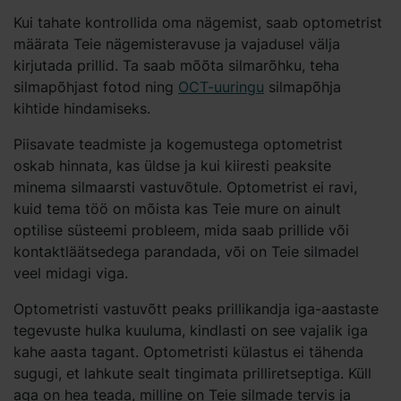
Kui tahate kontrollida oma nägemist, saab optometrist
määrata Teie nägemisteravuse ja vajadusel välja
kirjutada prillid. Ta saab mõõta silmarõhku, teha
silmapõhjast fotod ning
OCT-uuringu
silmapõhja
kihtide hindamiseks.
Piisavate teadmiste ja kogemustega optometrist
oskab hinnata, kas üldse ja kui kiiresti peaksite
minema silmaarsti vastuvõtule. Optometrist ei ravi,
kuid tema töö on mõista kas Teie mure on ainult
optilise süsteemi probleem, mida saab prillide või
kontaktläätsedega parandada, või on Teie silmadel
veel midagi viga.
Optometristi vastuvõtt peaks prillikandja iga-aastaste
tegevuste hulka kuuluma, kindlasti on see vajalik iga
kahe aasta tagant. Optometristi külastus ei tähenda
sugugi, et lahkute sealt tingimata prilliretseptiga. Küll
aga on hea teada, milline on Teie silmade tervis ja