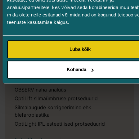
Kuiva silma OptiLight IPL-ravi
analüüsipartneritele, kes võivad seda kombineerida muu tea
mida olete neile esitanud või mida nad on kogunud teiepools
Operatsioonid
teenuste kasutamise käigus.
Glaukoomi operatsioon
Läätsevahetuse operatsioon
Lauoperatsioon
Luba kõik
Halaasion ehk „rahetera“
Pisioperatsioonid
Kohanda
Iluprotseduurid
OBSERV naha analüüs
OptiLift silmaümbruse protseduurid
Silmalaugude korrigeerimine ehk
blefaroplastika
OptiLight IPL esteetilised protseduurid