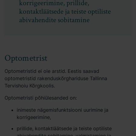
korrigeerimine, prillide,
kontaktläätsede ja teiste optiliste
abivahendite sobitamine
Optometrist
Optometristid ei ole arstid. Eestis saavad
optometristid rakenduskõrghariduse Tallinna
Tervishoiu Kõrgkoolis.
Optometristi põhiülesanded on:
inimeste nägemisfunktsiooni uurimine ja
korrigeerimine,
prillide, kontaktläätsede ja teiste optiliste
abivahendite sobitamine, valmistamine ja