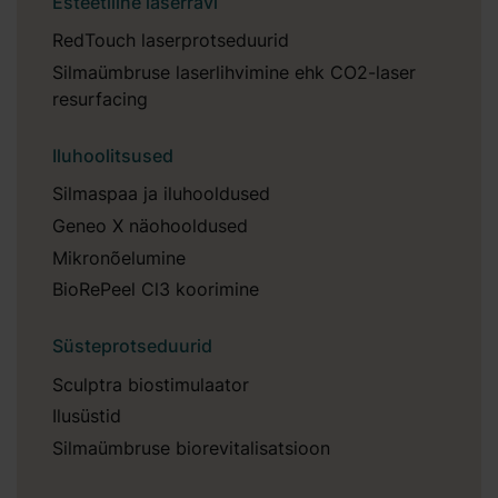
Esteetiline laserravi
RedTouch laserprotseduurid
Silmaümbruse laserlihvimine ehk CO2-laser
resurfacing
Iluhoolitsused
Silmaspaa ja iluhooldused
Geneo X näohooldused
Mikronõelumine
BioRePeel Cl3 koorimine
Süsteprotseduurid
Sculptra biostimulaator
Ilusüstid
Silmaümbruse biorevitalisatsioon