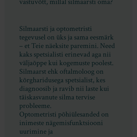
vastuvõtt, millal silmaarsti oma?
Silmaarsti ja optometristi
tegevusel on üks ja sama eesmärk
– et Teie näeksite paremini. Need
kaks spetsialisti erinevad aga nii
väljaõppe kui kogemuste poolest.
Silmaarst ehk oftalmoloog on
kõrgharidusega spetsialist, kes
diagnoosib ja ravib nii laste kui
täiskasvanute silma tervise
probleeme.
Optometristi põhiülesanded on
inimeste nägemisfunktsiooni
uurimine ja