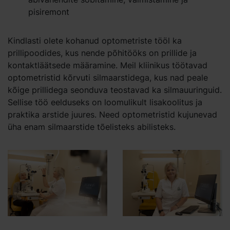
pisiremont
Kindlasti olete kohanud optometriste tööl ka
prillipoodides, kus nende põhitööks on prillide ja
kontaktläätsede määramine. Meil kliinikus töötavad
optometristid kõrvuti silmaarstidega, kus nad peale
kõige prillidega seonduva teostavad ka silmauuringuid.
Sellise töö eelduseks on loomulikult lisakoolitus ja
praktika arstide juures. Need optometristid kujunevad
üha enam silmaarstide tõelisteks abilisteks.