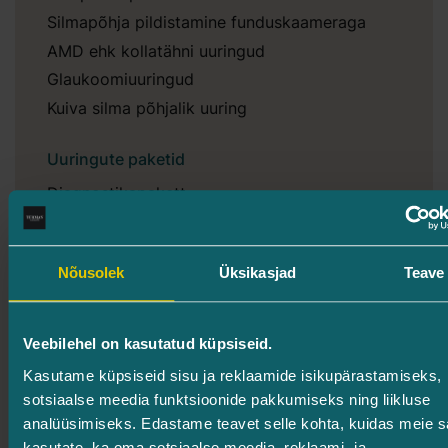
Silmapõhja pildistamine funduskaameraga
AMD ehk kollatähni uuringud
Glaukoomiuuringud
Kuiva silma põhjalik uuring
Uuringute paketid
Diagnostikapakett
Pakett 60+
Tavapakett (40+)
Nõusolek
Üksikasjad
Teave
Silmapass
Silmaravi
Veebilehel on kasutatud küpsiseid.
Silmasüstid
Kasutame küpsiseid sisu ja reklaamide isikupärastamiseks,
Laserravi
sotsiaalse meedia funktsioonide pakkumiseks ning liikluse
Silmaarsti vastuvõtt
analüüsimiseks. Edastame teavet selle kohta, kuidas meie sa
kasutate, ka oma sotsiaalse meedia, reklaami- ja