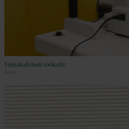
Silmakabineti töökoht
Zeiss