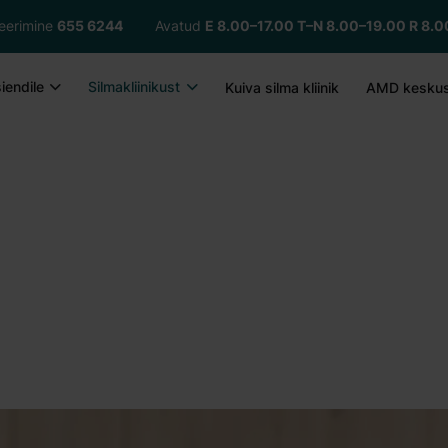
treerimine
655 6244
Avatud
E 8.00–17.00
T–N 8.00–19.00 R 8.0
iendile
Silmakliinikust
Kuiva silma kliinik
AMD kesku