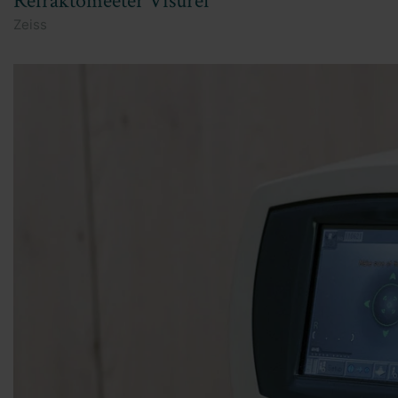
Refraktomeeter Visuref
Zeiss