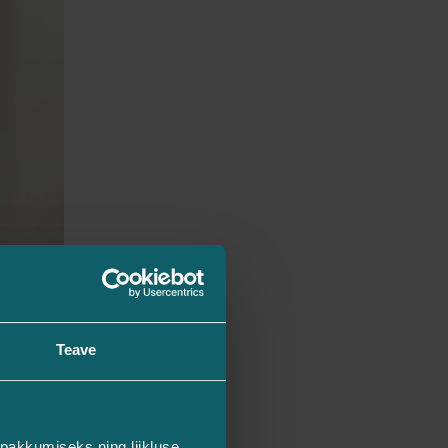
Teave
pakkumiseks ning liikluse