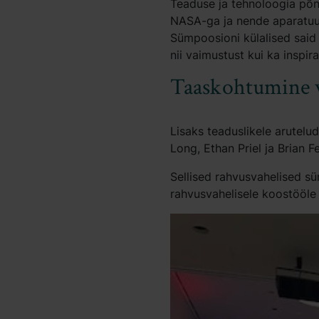
Teaduse ja tehnoloogia põ
NASA-ga ja nende aparatuur
Sümpoosioni külalised said
nii vaimustust kui ka inspira
Taaskohtumine v
Lisaks teaduslikele arutelu
Long, Ethan Priel ja Brian 
Sellised rahvusvahelised s
rahvusvahelisele koostööle