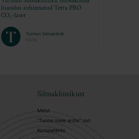
Esteetilise
DEKA praktiline koolitus: fooku
ndid
Tetra Pro, Motus Pro ja RedTou
ik
Turman Silmakliinik
Kliinik
Silmakliinikust
Meist
"Tunne meie arste" sari
Kompetents