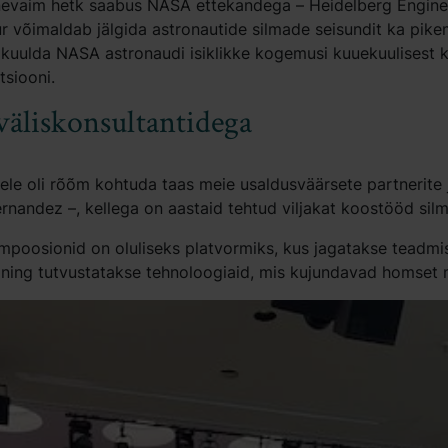
nevaim hetk saabus NASA ettekandega – Heidelberg Engine
 võimaldab jälgida astronautide silmade seisundit ka pikem
 kuulda NASA astronaudi isiklikke kogemusi kuuekuulisest 
tsiooni.
äliskonsultantidega
dele oli rõõm kohtuda taas meie usaldusväärsete partnerite
Fernandez –, kellega on aastaid tehtud viljakat koostööd sil
ümpoosionid on oluliseks platvormiks, kus jagatakse teadmi
 ning tutvustatakse tehnoloogiaid, mis kujundavad homset m