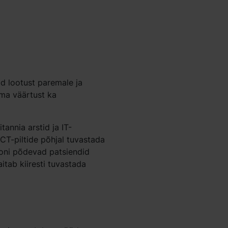
d lootust paremale ja
a väärtust ka
tannia arstid ja IT-
CT-piltide põhjal tuvastada
ooni põdevad patsiendid
itab kiiresti tuvastada