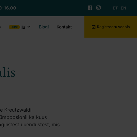
0–16.00
ET
EN
s
Blogi
Kontakt
Ilu
Registreeru veebis
lis
ie Kreutzwaldi
sümpoosionil ka kuus
ogilistest uuendustest, mis