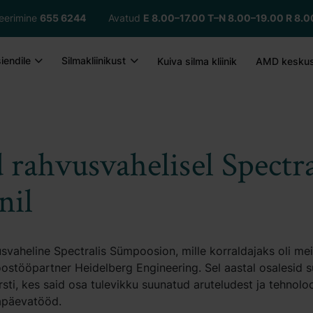
treerimine
655 6244
Avatud
E 8.00–17.00
T–N 8.00–19.00 R 8.0
iendile
Silmakliinikust
Kuiva silma kliinik
AMD kesku
 rahvusvahelisel Spectra
nil
vusvaheline Spectralis Sümpoosion, mille korraldajaks oli me
oostööpartner Heidelberg Engineering. Sel aastal osalesid 
rsti, kes said osa tulevikku suunatud aruteludest ja tehnolo
apäevatööd.