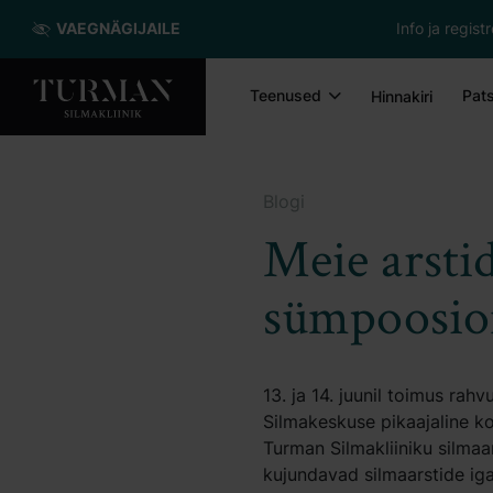
VAEGNÄGIJAILE
Info ja regis
Teenused
Pats
Hinnakiri
Blogi
Meie arstid
sümpoosio
13. ja 14. juunil toimus rah
Silmakeskuse pikaajaline k
Turman Silmakliiniku silmaa
kujundavad silmaarstide ig