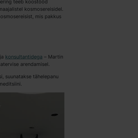
ering teeb koostööd
aajalistel kosmosereisidel.
kosmosereisist, mis pakkus
 ja
konsultantidega
– Martin
matervise arendamisel.
si, suunatakse tähelepanu
editsiini.