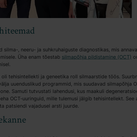
hiteemad
 silma-, neeru- ja suhkruhaiguste diagnostikas, mis annava
amisele. Üha enam tõestab
silmapõhja pildistamine (OCT)
om
isel.
i tehisintellekti ja geneetika roll silmaarstide töös. Suurbri
 välja uuenduslikud programmid, mis suudavad silmapõhja O
one. Samuti tutvustati lahendusi, kus maakuli degeneratsi
ha OCT-uuringuid, mille tulemusi jälgib tehisintellekt. See a
a patsiendi vajadusel arsti juurde.
ekanne