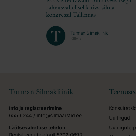
urman Silmakliiniku iluosakonda
Täiendkoolitu
isandus auhinnatud Tetra PRO
ja OptiLight a
O₂-laser
esteetilistest 
Turman Silmakliinik
Turman
Kliinik
Kliinik
Turman Silmakliinik
Teenuse
Info ja registreerimine
Konsultatsi
655 6244
/
info@silmaarstid.ee
Uuringud
Läätsevahetuse telefon
Uuringute p
Registreeru telefonil
5792 0690