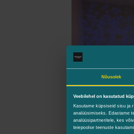
Nõusolek
Veebilehel on kasutatud küp
Kasutame küpsiseid sisu ja r
analüüsimiseks. Edastame tea
analüüsipartneritele, kes võ
teiepoolse teenuste kasutami