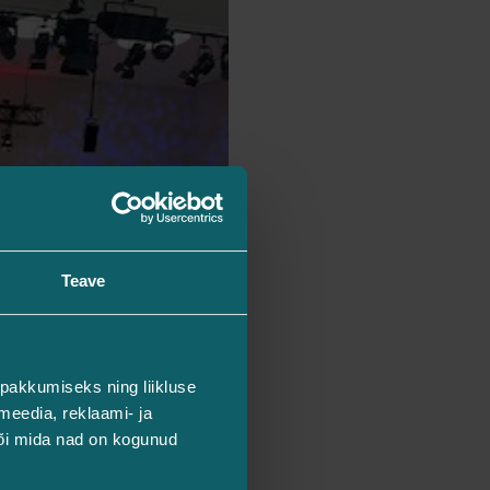
Teave
pakkumiseks ning liikluse
meedia, reklaami- ja
või mida nad on kogunud