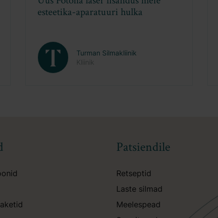
s Lumenise OptiLift
EMAS konverents 2026: 
paraatide
meditsiini uued horiso
kasutusvõimalustest
 Silmakliinik
Turman Silmakliin
Kliinik
d
Patsiendile
oonid
Retseptid
Laste silmad
aketid
Meelespead