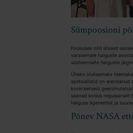
Sümpoosioni põ
Fookuses olid ühised seosed
varasemale haiguste avast
süsteemsete haiguste jälgim
Üheks olulisemaks teemaks ol
spetsialistid on arendanud
konkreetseid geenimutatsio
saavad kodus regulaarselt te
haiguse ägenemist ja suunat
Põnev NASA ett