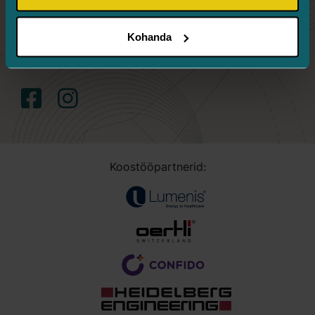
R 8.00–16.00
Kohanda
Kreutzwaldi Silmakeskus
Koostööpartnerid: