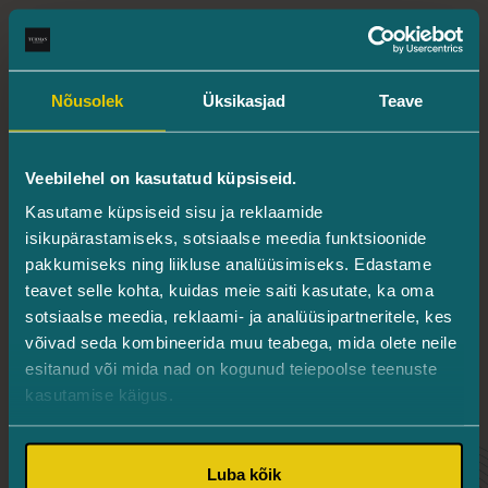
Turman Silmakeskus
Info ja registreerimine
Nõusolek
Üksikasjad
Teave
655 6244
/
info@silmaarstid.ee
Läätsevahetuse telefon
Veebilehel on kasutatud küpsiseid.
Registreeru telefonil
5792 0690
Kasutame küpsiseid sisu ja reklaamide
Iluosakond
isikupärastamiseks, sotsiaalse meedia funktsioonide
5341 3428
/
ilu@silmaarstid.ee
pakkumiseks ning liikluse analüüsimiseks. Edastame
teavet selle kohta, kuidas meie saiti kasutate, ka oma
Silmasisesed süstid
sotsiaalse meedia, reklaami- ja analüüsipartneritele, kes
Registreeru telefonil
655 6244
võivad seda kombineerida muu teabega, mida olete neile
esitanud või mida nad on kogunud teiepoolse teenuste
Järve 2, Torn 2, III korrus, 11314 Tallinn
kasutamise käigus.
E 8.00–17.00
T–N 8.00–19.00
Luba kõik