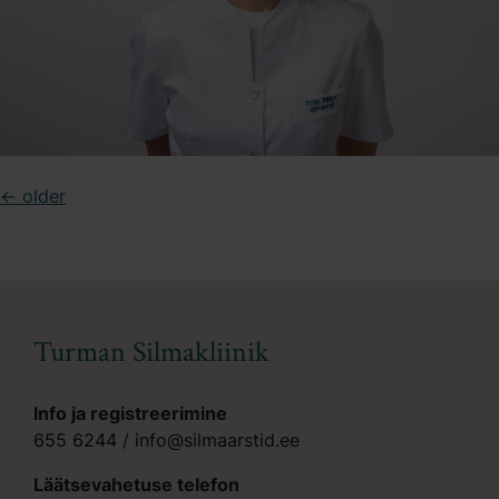
Posts
←
older
navigation
Turman Silmakliinik
Info ja registreerimine
655 6244
/
info@silmaarstid.ee
Läätsevahetuse telefon