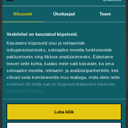
Nõusolek
Üksikasjad
Teave
Veebilehel on kasutatud küpsiseid.
Kasutame küpsiseid sisu ja reklaamide
isikupärastamiseks, sotsiaalse meedia funktsioonide
pakkumiseks ning liikluse analüüsimiseks. Edastame
teavet selle kohta, kuidas meie saiti kasutate, ka oma
Olga Shramova
sotsiaalse meedia, reklaami- ja analüüsipartneritele, kes
võivad seda kombineerida muu teabega, mida olete neile
esitanud või mida nad on kogunud teiepoolse teenuste
kasutamise käigus.
Luba kõik