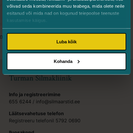
võivad seda kombineerida muu teabega, mida olete neile
esitanud või mida nad on kogunud teiepoolse teenuste
kasutamise käigus.
Posts
newer
→
Luba kõik
navigation
Kohanda
Turman Silmakliinik
Info ja registreerimine
655 6244
/
info@silmaarstid.ee
Läätsevahetuse telefon
Registreeru telefonil
5792 0690
Iluosakond