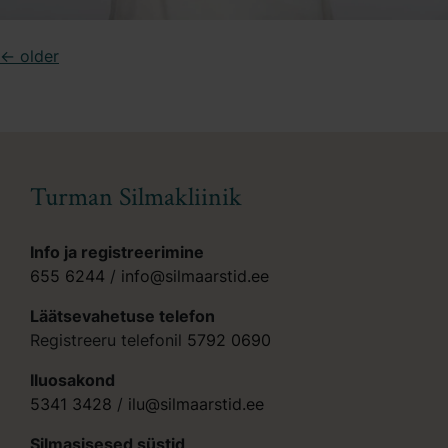
Posts
←
older
navigation
Turman Silmakliinik
Info ja registreerimine
655 6244
/
info@silmaarstid.ee
Läätsevahetuse telefon
Registreeru telefonil
5792 0690
Iluosakond
5341 3428
/
ilu@silmaarstid.ee
Silmasisesed süstid