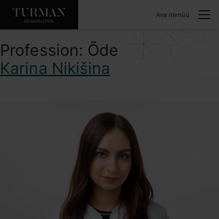
Ava menüü
Profession:
Õde
Karina Nikišina