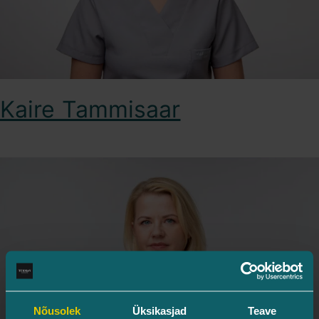
Kaire Tammisaar
Nõusolek
Üksikasjad
Teave