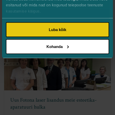
esitanud või mida nad on kogunud teiepoolse teenuste
kasutamise käigus.
Turman Silmakliinik
Kliinik
Luba kõik
Kohanda
EMAS konverents 2026: Esteetilise
meditsiini uued horisondid