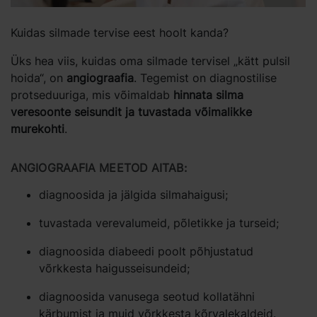
Kuidas silmade tervise eest hoolt kanda?
Üks hea viis, kuidas oma silmade tervisel „kätt pulsil
hoida“, on
angiograafia
. Tegemist on diagnostilise
protseduuriga, mis võimaldab
hinnata silma
veresoonte seisundit ja tuvastada võimalikke
murekohti
.
ANGIOGRAAFIA MEETOD AITAB:
diagnoosida ja jälgida silmahaigusi;
tuvastada verevalumeid, põletikke ja turseid;
diagnoosida diabeedi poolt põhjustatud
võrkkesta haigusseisundeid;
diagnoosida vanusega seotud kollatähni
kärbumist ja muid võrkkesta kõrvalekaldeid.