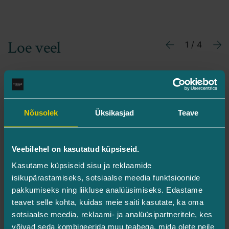
Loe veel
1 / 4
Previous
Ne
Nõusolek
Üksikasjad
Teave
Veebilehel on kasutatud küpsiseid.
Kasutame küpsiseid sisu ja reklaamide
isikupärastamiseks, sotsiaalse meedia funktsioonide
pakkumiseks ning liikluse analüüsimiseks. Edastame
Täiendkoolitus Lumenise OptiLift ja
teavet selle kohta, kuidas meie saiti kasutate, ka oma
OptiLight aparaatide esteetilistest
sotsiaalse meedia, reklaami- ja analüüsipartneritele, kes
kasutusvõimalustest
võivad seda kombineerida muu teabega, mida olete neile