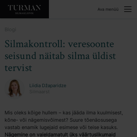
Ava menüü
Blogi
Silmakontroll: veresoonte
seisund näitab silma üldist
tervist
Liidia Džaparidze
Silmaarst
Mis oleks kõige hullem – kas jääda ilma kuulmisest,
kõne- või nägemisvõimest? Suure tõenäosusega
vastab enamik lugejaid esimese või teise kasuks.
Nägemine on vaieldamatult üks väärtuslikumaid