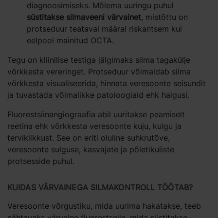
diagnoosimiseks. Mõlema uuringu puhul
süstitakse silmaveeni värvainet
, mistõttu on
protseduur teataval määral riskantsem kui
eelpool mainitud OCTA.
Tegu on kliinilise testiga jälgimaks silma tagakülje
võrkkesta vereringet. Protseduur võimaldab silma
võrkkesta visualiseerida, hinnata veresoonte seisundit
ja tuvastada võimalikke patoloogiaid ehk haigusi.
Fluorestsiinangiograafia abil uuritakse peamiselt
reetina ehk võrkkesta veresoonte kuju, kulgu ja
terviklikkust. See on eriti oluline suhkrutõve,
veresoonte sulguse, kasvajate ja põletikuliste
protsesside puhul.
KUIDAS VÄRVAINEGA SILMAKONTROLL TÖÖTAB?
Veresoonte võrgustiku, mida uurima hakatakse, teeb
nähtavaks värvaine fluorestseiin, mida süstitakse