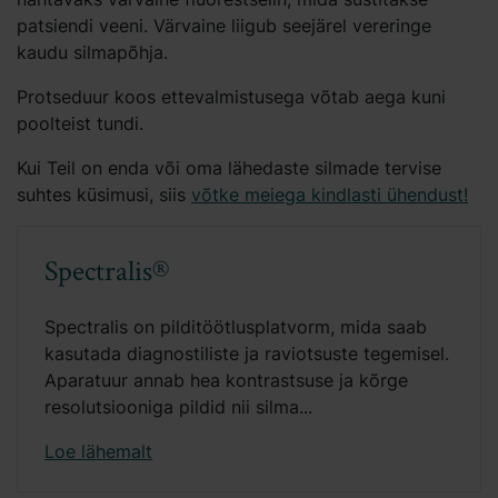
patsiendi veeni. Värvaine liigub seejärel vereringe
kaudu silmapõhja.
Protseduur koos ettevalmistusega võtab aega kuni
poolteist tundi.
Kui Teil on enda või oma lähedaste silmade tervise
suhtes küsimusi, siis
võtke meiega kindlasti ühendust!
Spectralis®
Spectralis on pilditöötlusplatvorm, mida saab
kasutada diagnostiliste ja raviotsuste tegemisel.
Aparatuur annab hea kontrastsuse ja kõrge
resolutsiooniga pildid nii silma...
Loe lähemalt