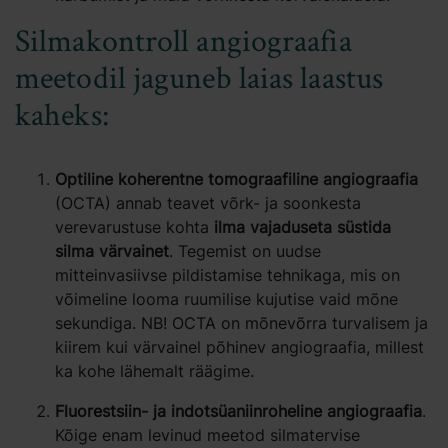
Silmakontroll angiograafia
meetodil jaguneb laias laastus
kaheks:
Optiline koherentne tomograafiline angiograafia
(OCTA) annab teavet võrk- ja soonkesta
verevarustuse kohta
ilma vajaduseta süstida
silma värvainet
. Tegemist on uudse
mitteinvasiivse pildistamise tehnikaga, mis on
võimeline looma ruumilise kujutise vaid mõne
sekundiga. NB! OCTA on mõnevõrra turvalisem ja
kiirem kui värvainel põhinev angiograafia, millest
ka kohe lähemalt räägime.
Fluorestsiin- ja indotsüaniinroheline angiograafia
.
Kõige enam levinud meetod silmatervise