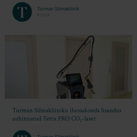
Turman Silmakliinik
Kliinik
DEKA praktiline koolitus: fookuses Tetra
Pro, Motus Pro ja RedTouch
Turman Silmakliinik