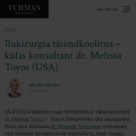
Ava menüü
Blogi
Ilukirurgia täiendkoolitus –
külas konsultant dr. Melissa
Toyos (USA)
Merike Meren
Silmaarst
05.01.2024 külastas meie silmakliinikut väliskonsultant
dr. Melissa Toyos
– Toyos Silmakliiniku üks asutajatest.
Koos oma abikaasa
dr. Rolando Toyosega
omavavad
nad mitmeid silmakliinikuid Nashville'is, New Yorgis,