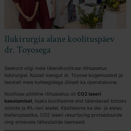
Ilukirurgia alane koolituspäev
dr. Toyosega
Seekord oligi meie täiendkoolituse rõhuasetus
ilukirurgial. Kuulati loengut dr. Toyose kogemustest ja
teostati meie kolleegidega ühiselt ka operatsioone.
Koolituse põhiline rõhuasetus oli
CO2 laseri
kasutamisel
, lisaks koolitasime end täiendavalt botoks
süstide ja IPL-ravi aladel. Käsitlesime ka üla- ja alalau
blefaroplastika, CO2 laseri
resurfacing
protseduuride
ning erinevate täitesüstide teemasid.