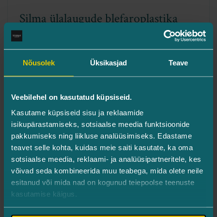
Silma ülalaugude blefaroplastika
Mis on blefaroplastika ehk silmalaugude
korrigeerimine? Laugude korrigeerimine ehk
Nõusolek
Üksikasjad
Teave
blefaroplastika on üks kõige enam levinud
esteetilise ja funktsionaalse kirurgia
protseduure....
Veebilehel on kasutatud küpsiseid.
Loe lähemalt
Kasutame küpsiseid sisu ja reklaamide
isikupärastamiseks, sotsiaalse meedia funktsioonide
pakkumiseks ning liikluse analüüsimiseks. Edastame
teavet selle kohta, kuidas meie saiti kasutate, ka oma
sotsiaalse meedia, reklaami- ja analüüsipartneritele, kes
Loe veel
2 / 4
võivad seda kombineerida muu teabega, mida olete neile
Previous
Ne
esitanud või mida nad on kogunud teiepoolse teenuste
kasutamise käigus.