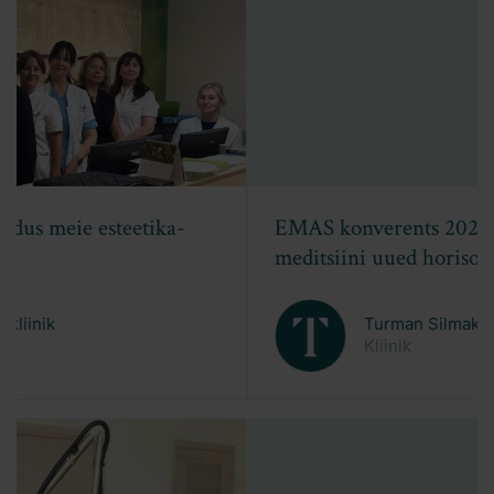
EMAS konverents 2026: Esteetilise
meditsiini uued horisondid
Turman Silmakliinik
Kliinik