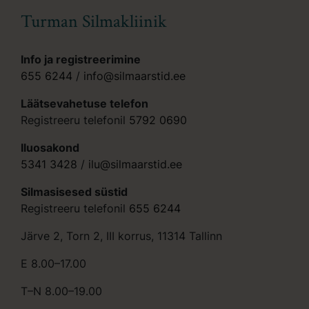
Turman Silmakliinik
Info ja registreerimine
655 6244
/
info@silmaarstid.ee
Läätsevahetuse telefon
Registreeru telefonil
5792 0690
Iluosakond
5341 3428
/
ilu@silmaarstid.ee
Silmasisesed süstid
Registreeru telefonil
655 6244
Järve 2, Torn 2, III korrus, 11314 Tallinn
E 8.00–17.00
T–N 8.00–19.00