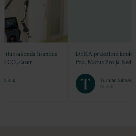
DEKA praktiline koolitus: fookuses Tetra
Pro, Motus Pro ja RedTouch
Turman Silmakliinik
Kliinik