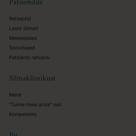
Patsiendile
Retseptid
Laste silmad
Meelespead
Soovitused
Patsiendi rahulolu
Silmakliinikust
Meist
"Tunne meie arste" sari
Kompetents
Ilu