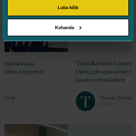
Luba kõik
Kohanda
Täiendkoolitus Lumenise OptiLift ja
OptiLight aparaatide esteetilistest
kasutusvõimalustest
Turman Silmakliinik
Kliinik