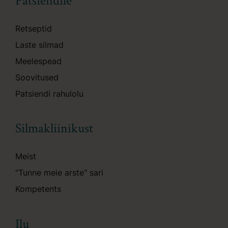
Patsiendile
Retseptid
Laste silmad
Meelespead
Soovitused
Patsiendi rahulolu
Silmakliinikust
Meist
"Tunne meie arste" sari
Kompetents
Ilu