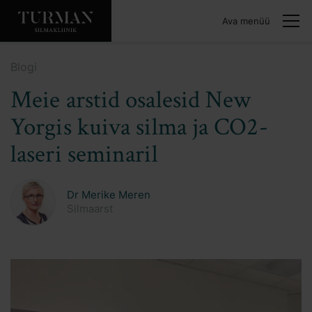
Ava menüü
Blogi
Meie arstid osalesid New
Yorgis kuiva silma ja CO2-
laseri seminaril
Dr Merike Meren
Silmaarst