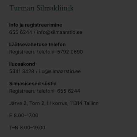
Turman Silmakliinik
Info ja registreerimine
655 6244
/
info@silmaarstid.ee
Läätsevahetuse telefon
Registreeru telefonil
5792 0690
Iluosakond
5341 3428
/
ilu@silmaarstid.ee
Silmasisesed süstid
Registreeru telefonil
655 6244
Järve 2, Torn 2, III korrus, 11314 Tallinn
E 8.00–17.00
T–N 8.00–19.00