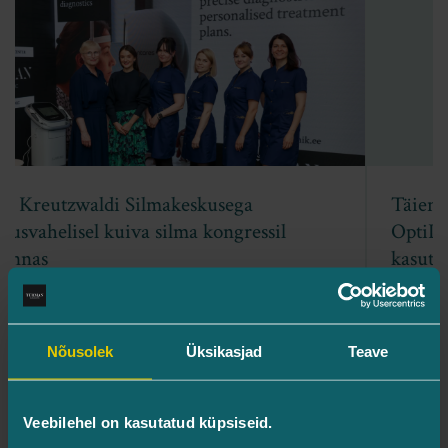
Täiendkoolitus Lumenise OptiLift ja
OptiLight aparaatide esteetilistest
kasutusvõimalustest
Turman Silmakliinik
Kliinik
Nõusolek
Üksikasjad
Teave
Veebilehel on kasutatud küpsiseid.