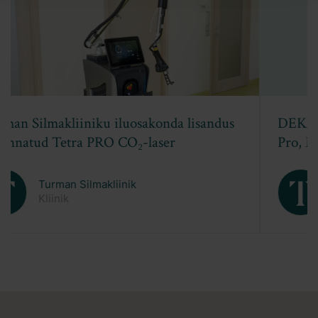
DEKA praktiline koolitus: fookuses Tetra
Pro, Motus Pro ja RedTouch
Turman Silmakliinik
Kliinik