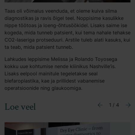
Taas oli võimalus veenduda, et oleme kuiva silma
diagnostikas ja ravis õigel teel. Noppisime kasulikke
nippe töötoas ja loeng-õhtusöökidel. Lisaks saime ise
kogeda, mida tunneb patsient, kui tema nahale tehakse
CO2-laseriga protseduuri. Arstile tuleb alati kasuks, kui
ta teab, mida patsient tunneb.
Lahkudes leppisime Melissa ja Rolando Toyosega
kokku uue kohtumise nende kliinikus Nashville’is.
Lisaks eelpool mainitule tegeletakse seal
blefaroplastika, kae ja prillidest vabanemise
operatsioonide ning glaukoomiga.
Loe veel
2 / 4
Previous
Ne