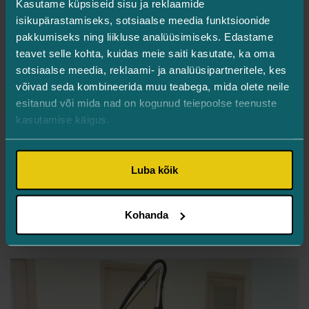
Kasutame küpsiseid sisu ja reklaamide
isikupärastamiseks, sotsiaalse meedia funktsioonide
pakkumiseks ning liikluse analüüsimiseks. Edastame
teavet selle kohta, kuidas meie saiti kasutate, ka oma
sotsiaalse meedia, reklaami- ja analüüsipartneritele, kes
võivad seda kombineerida muu teabega, mida olete neile
esitanud või mida nad on kogunud teiepoolse teenuste
kasutamise käigus.
EMAS konverents 2026: Esteetilise
meditsiini uued horisondid
Luba kõik
Turman Silmakliinik
Kliinik
Kohanda